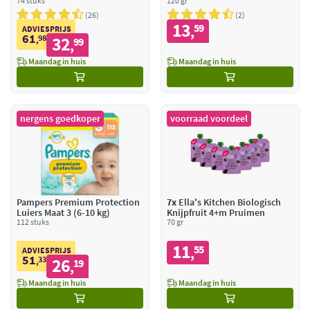
kg)
74 stuks
Appels & Pastinaak
120 gr
26
2
13
59
,
ADVIESPRIJS
61
98
32
,
99
,
Maandag in huis
Maandag in huis
nergens goedkoper
voorraad voordeel
Pampers Premium Protection
7x
Ella's Kitchen Biologisch
Luiers Maat 3 (6-10 kg)
Knijpfruit 4+m Pruimen
112 stuks
70 gr
11
55
,
ADVIESPRIJS
51
33
26
,
19
,
Maandag in huis
Maandag in huis