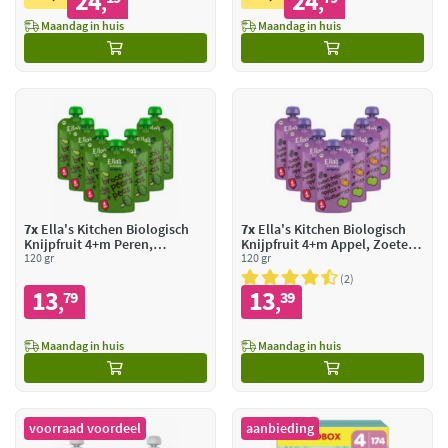
24
24
,
,
Maandag in huis
Maandag in huis
7x
Ella's Kitchen Biologisch
7x
Ella's Kitchen Biologisch
Knijpfruit 4+m Peren,
Knijpfruit 4+m Appel, Zoete
Doperwten & Broccoli
120 gr
aardappel, Pompoen &
120 gr
Bosbessen
2
13
13
79
39
,
,
Maandag in huis
Maandag in huis
voorraad voordeel
aanbieding