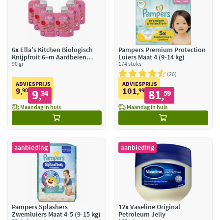
6x
Ella's Kitchen Biologisch
Pampers Premium Protection
Knijpfruit 6+m Aardbeien
Luiers Maat 4 (9-14 kg)
Yoghurt
90 gr
174 stuks
26
ADVIESPRIJS
ADVIESPRIJS
9
101
90
9
99
81
,
34
,
59
,
,
Maandag in huis
Maandag in huis
aanbieding
aanbieding
Pampers Splashers
12x
Vaseline Original
Zwemluiers Maat 4-5 (9-15 kg)
Petroleum Jelly