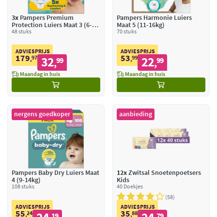
3x
Pampers Premium
Pampers Harmonie Luiers
Protection Luiers Maat 3 (6-10
Maat 5 (11-16kg)
kg)
48 stuks
70 stuks
ADVIESPRIJS
ADVIESPRIJS
179
53
97
32
99
22
,
99
,
99
,
,
Maandag in huis
Maandag in huis
nergens goedkoper
aanbieding
Pampers Baby Dry Luiers Maat
12x
Zwitsal Snoetenpoetsers
4 (9-14kg)
Kids
108 stuks
40 Doekjes
58
ADVIESPRIJS
ADVIESPRIJS
55
35
24
88
,
19
,
79