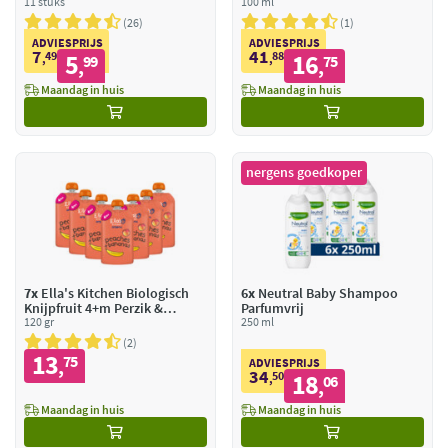
11 stuks
100 ml
26
1
ADVIESPRIJS
ADVIESPRIJS
7
41
49
5
88
16
,
99
,
75
,
,
Maandag in huis
Maandag in huis
nergens goedkoper
7x
Ella's Kitchen Biologisch
6x
Neutral Baby Shampoo
Knijpfruit 4+m Perzik &
Parfumvrij
Banaan
120 gr
250 ml
2
13
75
,
ADVIESPRIJS
34
50
18
,
06
,
Maandag in huis
Maandag in huis