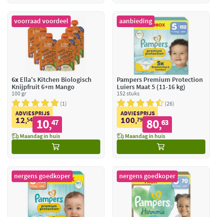
voorraad voordeel
aanbieding
6x
Ella's Kitchen Biologisch
Pampers Premium Protection
Knijpfruit 6+m Mango
Luiers Maat 5 (11-16 kg)
100 gr
152 stuks
1
26
ADVIESPRIJS
ADVIESPRIJS
12
100
54
10
79
80
,
47
,
63
,
,
Maandag in huis
Maandag in huis
nergens goedkoper
nergens goedkoper