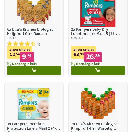
h
r
c
o
z
e
n
o
s
e
r
s
n
g
o
i
ir
n
e
6x
Ella's Kitchen Biologisch
2x
Pampers Baby Dry
g
s
Knijpfruit 6+m Banaan
Luierbroekjes Maat 5 (11-
100 gr
17kg)
50 stuks
2
ADVIESPRIJS
ADVIESPRIJS
12
63
54
9
98
26
,
91
,
39
,
,
Maandag in huis
Maandag in huis
2x
Pampers Premium
7x
Ella's Kitchen Biologisch
Protection Luiers Maat 2 (4-8
Knijpfruit 4+m Wortels,