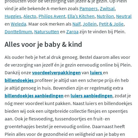
producten voor de verzorging van jezelf & je gezin. Op Plein
vind je alle bekende A-merken zoals
Pampers
,
Zwitsal
,
Huggies
,
Alecto
,
Philips Avent
,
Ella’s Kitchen
,
Nutrilon
,
Neutral
en
Weleda
. Maar ook merken als
Naïf
,
Jollein
,
Petit & Jolie
,
Donttellmum
,
Natursutten
en
Zarqa
zijn te vinden bij Plein.
Alles voor je baby & kind
Als ouder heb je het al druk genoeg. Bestel daarom alles voor
de verzorging van jezelf én je gezin eenvoudig online bij Plein.
Dankzij onze
voordeelverpakkingen
van
luiers
en
billendoekjes
profiteer je altijd van een scherpe prijs én heb
je altijd genoeg in huis. Bovendien zijn er regelmatig extra
billendoekjes aanbiedingen
en
luiers aanbiedingen
, zodat je
nóg meer voordeel kunt pakken. Naast luiers en billendoekjes
bieden wij ook een uitgebreide collectie flesjes en speentjes
aan. Ook je flesvoeding, tussendoortjes en fruit- en
groentehapjes bestel je eenvoudig online. Daarnaast heeft
Plein alles voor de gezondheid en veiligheid van je baby en