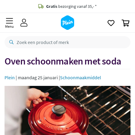
naar
oofdinhoud
Gratis
bezorging vanaf 35,- *
zoeken
0
Bestelling uiterlijk
maandag
in huis *
Menu
Gratis
retourneren
8,8/10
Goed
CO2 neutraal
bezorgd
Oven schoonmaken met soda
Betaal met Klarna
Plein
| maandag 25 januari |
Schoonmaakmiddel