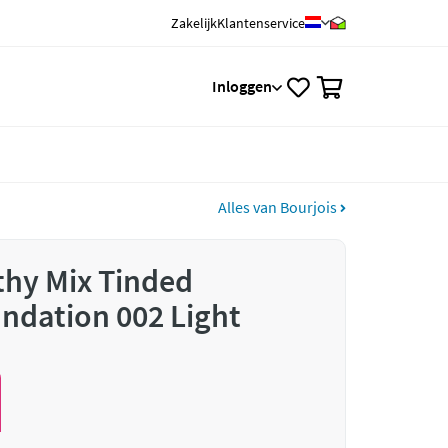
Zakelijk
Klantenservice
0
Inloggen
Alles van Bourjois
thy Mix Tinded
undation 002 Light