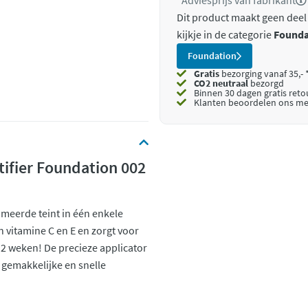
*Adviesprijs van fabrikant
Dit product maakt geen deel
kijkje in de categorie
Founda
Foundation
Gratis
bezorging vanaf 35,- 
CO2 neutraal
bezorgd
Binnen 30 dagen gratis ret
Klanten beoordelen ons me
tifier Foundation 002
imeerde teint in één enkele
n vitamine C en E en zorgt voor
s 2 weken! De precieze applicator
 gemakkelijke en snelle