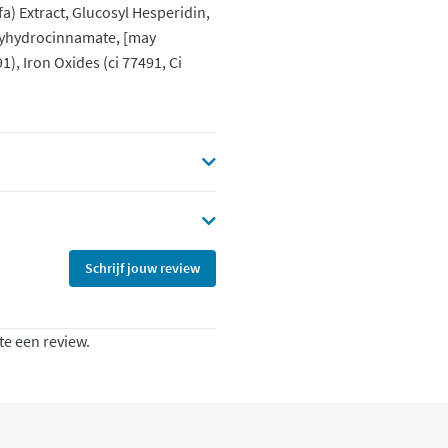
fa) Extract, Glucosyl Hesperidin,
oxyhydrocinnamate, [may
), Iron Oxides (ci 77491, Ci
Schrijf jouw review
te een review.