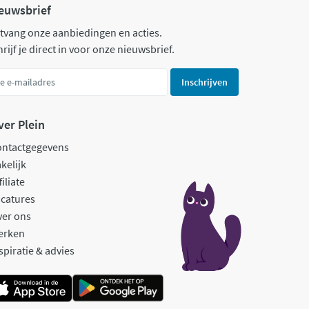
euwsbrief
tvang onze aanbiedingen en acties.
rijf je direct in voor onze nieuwsbrief.
Inschrijven
ver Plein
ontactgegevens
kelijk
filiate
catures
ver ons
erken
spiratie & advies