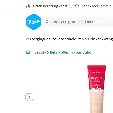
naar
hoofdinhoud
Gratis
bezorging vanaf 35,- *
Voor
23.59u
besteld
zoeken
Verzorging
Beauty
Gezondheid
Eten & Drinken
Zwang
Beauty
Foundation