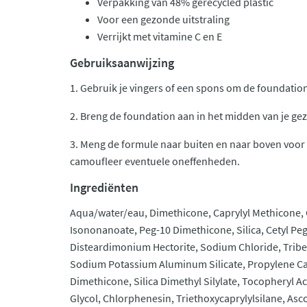
Verpakking van 48% gerecycled plastic
Voor een gezonde uitstraling
Verrijkt met vitamine C en E
Gebruiksaanwijzing
1. Gebruik je vingers of een spons om de foundatio
2. Breng de foundation aan in het midden van je gez
3. Meng de formule naar buiten en naar boven voor 
camoufleer eventuele oneffenheden.
Ingrediënten
Aqua/water/eau, Dimethicone, Caprylyl Methicone, 
Isononanoate, Peg-10 Dimethicone, Silica, Cetyl P
Disteardimonium Hectorite, Sodium Chloride, Tribe
Sodium Potassium Aluminum Silicate, Propylene C
Dimethicone, Silica Dimethyl Silylate, Tocopheryl Ac
Glycol, Chlorphenesin, Triethoxycaprylylsilane, Asc