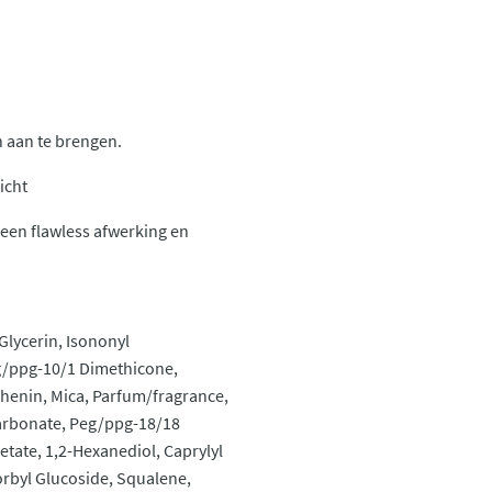
n aan te brengen.
icht
een flawless afwerking en
Glycerin, Isononyl
eg/ppg-10/1 Dimethicone,
henin, Mica, Parfum/fragrance,
arbonate, Peg/ppg-18/18
etate, 1,2-Hexanediol, Caprylyl
orbyl Glucoside, Squalene,