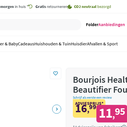
,
morgen
in huis *
Gratis
retourneren
CO2 neutraal
bezorgd
Folder
Aanbiedingen
er & Baby
Cadeaus
Huishouden & Tuin
Huisdier
Afvallen & Sport
Bourjois Heal
Beautifier Fo
Schrijf als eerste een review
ADVIESPRIJS*
16
99
,
11
95
,