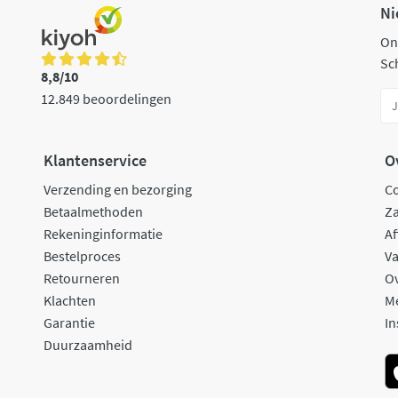
Ni
On
Sch
8,8/10
12.849 beoordelingen
Klantenservice
O
Verzending en bezorging
C
Betaalmethoden
Za
Rekeninginformatie
Af
Bestelproces
Va
Retourneren
O
Klachten
M
Garantie
In
Duurzaamheid