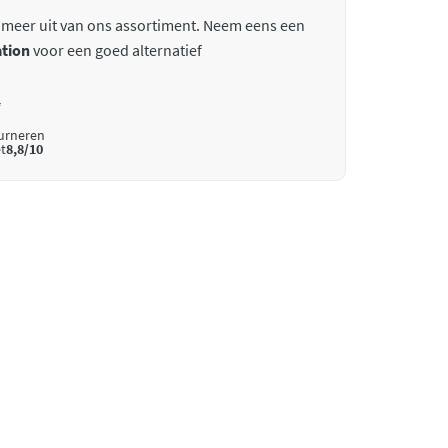
 meer uit van ons assortiment. Neem eens een
tion
voor een goed alternatief
*
ourneren
t
8,8/10