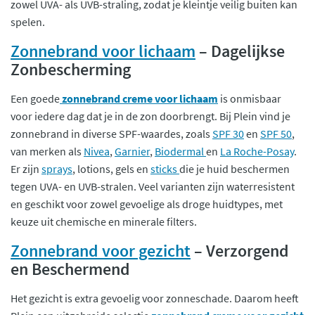
zowel UVA- als UVB-straling, zodat je kleintje veilig buiten kan
spelen.
Zonnebrand voor lichaam
– Dagelijkse
Zonbescherming
Een goede
zonnebrand creme voor lichaam
is onmisbaar
voor iedere dag dat je in de zon doorbrengt. Bij Plein vind je
zonnebrand in diverse SPF-waardes, zoals
SPF 30
en
SPF 50
,
van merken als
Nivea
,
Garnier
,
Biodermal
en
La Roche-Posay
.
Er zijn
sprays
, lotions, gels en
sticks
die je huid beschermen
tegen UVA- en UVB-stralen. Veel varianten zijn waterresistent
en geschikt voor zowel gevoelige als droge huidtypes, met
keuze uit chemische en minerale filters.
Zonnebrand voor gezicht
– Verzorgend
en Beschermend
Het gezicht is extra gevoelig voor zonneschade. Daarom heeft