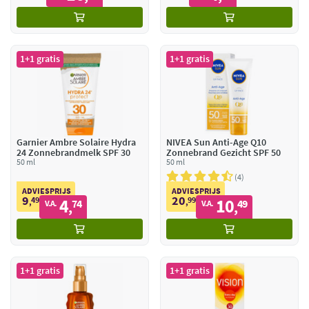
1+1 gratis
1+1 gratis
Garnier Ambre Solaire Hydra
NIVEA Sun Anti-Age Q10
24 Zonnebrandmelk SPF 30
Zonnebrand Gezicht SPF 50
50 ml
50 ml
4
ADVIESPRIJS
ADVIESPRIJS
9
20
49
4
99
10
,
74
,
49
V.A.
V.A.
,
,
1+1 gratis
1+1 gratis