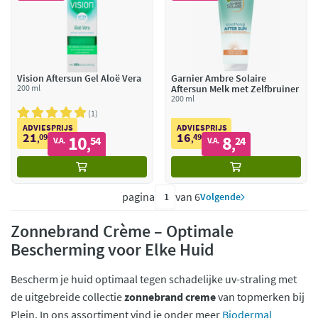
Vision Aftersun Gel Aloë Vera
Garnier Ambre Solaire
200 ml
Aftersun Melk met Zelfbruiner
200 ml
1
ADVIESPRIJS
ADVIESPRIJS
21
16
09
10
49
8
,
54
,
24
V.A.
V.A.
,
,
pagina
van 6
Volgende
Zonnebrand Crème – Optimale
Bescherming voor Elke Huid
Bescherm je huid optimaal tegen schadelijke uv-straling met
de uitgebreide collectie
zonnebrand creme
van topmerken bij
Plein. In ons assortiment vind je onder meer
Biodermal