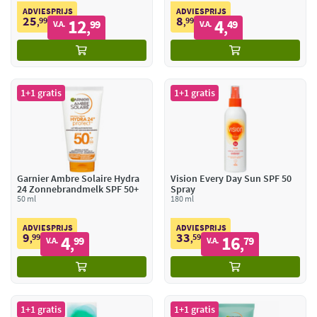
ADVIESPRIJS
ADVIESPRIJS
25
8
99
12
99
4
,
99
,
49
V.A.
V.A.
,
,
1+1 gratis
1+1 gratis
Garnier Ambre Solaire Hydra
Vision Every Day Sun SPF 50
24 Zonnebrandmelk SPF 50+
Spray
50 ml
180 ml
ADVIESPRIJS
ADVIESPRIJS
9
33
99
4
59
16
,
99
,
79
V.A.
V.A.
,
,
1+1 gratis
1+1 gratis