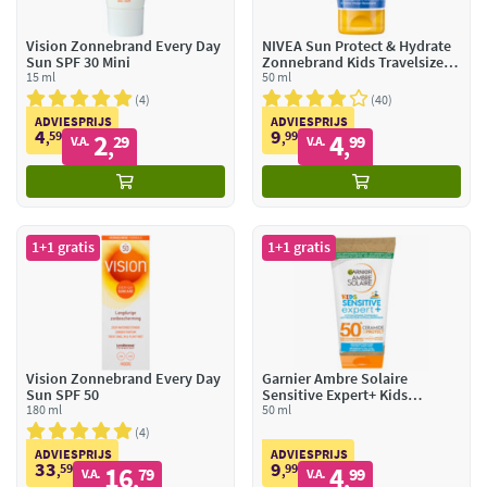
Vision Zonnebrand Every Day
NIVEA Sun Protect & Hydrate
Sun SPF 30 Mini
Zonnebrand Kids Travelsize
15 ml
SPF 50+
50 ml
4
40
ADVIESPRIJS
ADVIESPRIJS
4
9
59
2
99
4
,
29
,
99
V.A.
V.A.
,
,
1+1 gratis
1+1 gratis
Vision Zonnebrand Every Day
Garnier Ambre Solaire
Sun SPF 50
Sensitive Expert+ Kids
180 ml
Zonnebrandmelk SPF 50+
50 ml
Reisformaat
4
ADVIESPRIJS
ADVIESPRIJS
33
9
59
16
99
4
,
79
,
99
V.A.
V.A.
,
,