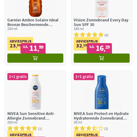
Garnier Ambre Solaire Ideal
Vision Zonnebrand Every Day
Bronze Beschermende
Sun SPF 30
Zonneolie SPF 30
150 ml
180 ml
4
ADVIESPRIJS
ADVIESPRIJS
23
32
99
11
59
16
,
99
,
29
V.A.
V.A.
,
,
1+1 gratis
1+1 gratis
NIVEA Sun Sensitive Anti-
NIVEA Sun Protect en Hydrate
Allergie Zonnebrand
Hydraterende Zonnebrand
Zonnebrand SPF 50
200 ml
SPF 30
30 ml
1
3
ADVIESPRIJS
ADVIESPRIJS