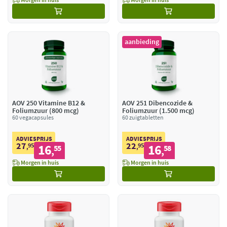
aanbieding
AOV 250 Vitamine B12 &
AOV 251 Dibencozide &
Foliumzuur (800 mcg)
Foliumzuur (1.500 mcg)
60 vegacapsules
60 zuigtabletten
ADVIESPRIJS
ADVIESPRIJS
27
22
95
16
95
16
,
55
,
58
,
,
Morgen in huis
Morgen in huis