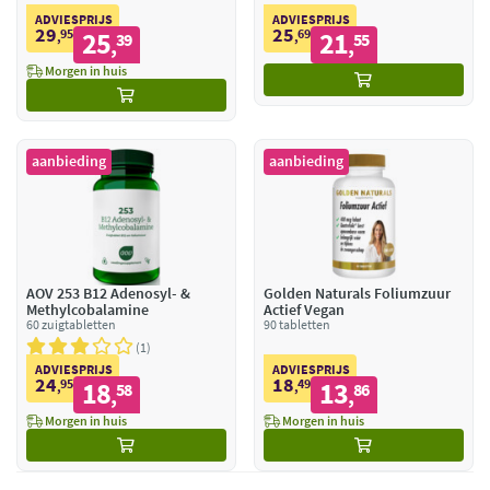
ADVIESPRIJS
ADVIESPRIJS
29
25
95
25
69
21
,
39
,
55
,
,
Morgen in huis
aanbieding
aanbieding
AOV 253 B12 Adenosyl- &
Golden Naturals Foliumzuur
Methylcobalamine
Actief Vegan
60 zuigtabletten
90 tabletten
1
ADVIESPRIJS
ADVIESPRIJS
24
18
95
18
49
13
,
58
,
86
,
,
Morgen in huis
Morgen in huis