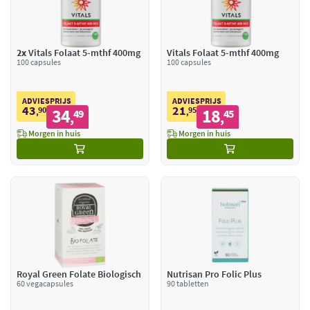
2x
Vitals Folaat 5-mthf 400mg
Vitals Folaat 5-mthf 400mg
100 capsules
100 capsules
ADVIESPRIJS
ADVIESPRIJS
43
21
90
34
95
18
,
49
,
45
,
,
Morgen in huis
Morgen in huis
Royal Green Folate Biologisch
Nutrisan Pro Folic Plus
60 vegacapsules
90 tabletten