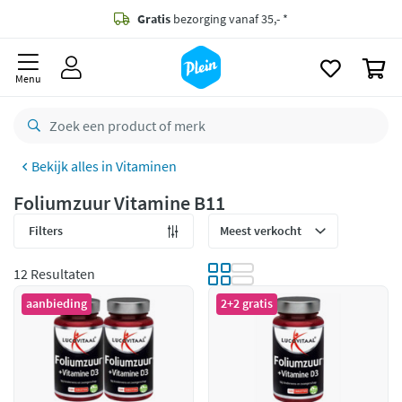
naar
oofdinhoud
Gratis
bezorging vanaf 35,- *
zoeken
0
Voor
23.59u
besteld,
morgen
in huis *
Menu
Gratis
retourneren
8,8/10
Goed
Vitaminen
CO2 neutraal
bezorgd
Foliumzuur Vitamine B11
Betaal met Klarna
Filters
12 Resultaten
aanbieding
2+2 gratis