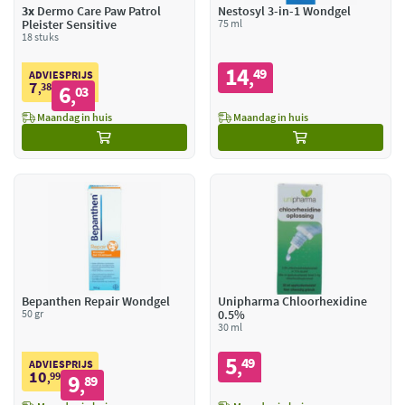
3x
Dermo Care Paw Patrol
Nestosyl 3-in-1 Wondgel
Pleister Sensitive
75 ml
18 stuks
14
49
,
ADVIESPRIJS
7
38
6
,
03
,
Maandag in huis
Maandag in huis
Bepanthen Repair Wondgel
Unipharma Chloorhexidine
50 gr
0.5%
30 ml
5
49
,
ADVIESPRIJS
10
99
9
,
89
,