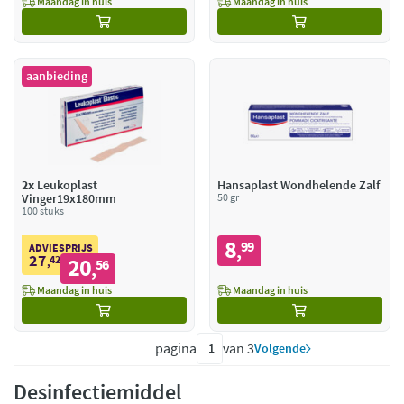
Maandag in huis
Maandag in huis
aanbieding
2x
Leukoplast
Hansaplast Wondhelende Zalf
Vinger19x180mm
50 gr
100 stuks
8
99
,
ADVIESPRIJS
27
42
20
,
56
,
Maandag in huis
Maandag in huis
pagina
van 3
Volgende
Desinfectiemiddel