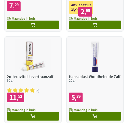
7
29
,
ADVIESPRIJS
3
29
2
,
95
,
Maandag in huis
Maandag in huis
2x
Jecovitol Levertraanzalf
Hansaplast Wondhelende Zalf
30 gr
20 gr
3
11
5
52
39
,
,
Maandag in huis
Maandag in huis