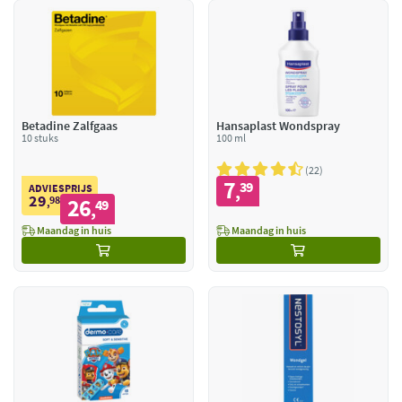
Betadine Zalfgaas
Hansaplast Wondspray
10 stuks
100 ml
22
7
39
,
ADVIESPRIJS
29
98
26
,
49
,
Maandag in huis
Maandag in huis