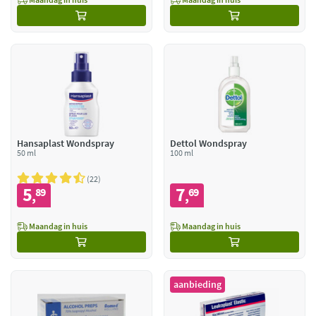
Hansaplast Wondspray
Dettol Wondspray
50 ml
100 ml
22
5
7
89
69
,
,
Maandag in huis
Maandag in huis
aanbieding