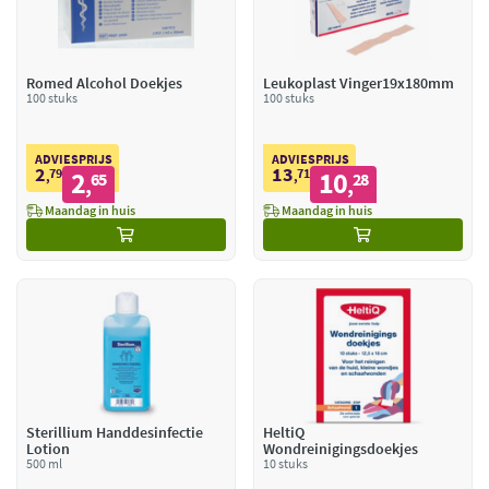
Romed Alcohol Doekjes
Leukoplast Vinger19x180mm
100 stuks
100 stuks
ADVIESPRIJS
ADVIESPRIJS
2
13
79
2
71
10
,
65
,
28
,
,
Maandag in huis
Maandag in huis
Sterillium Handdesinfectie
HeltiQ
Lotion
Wondreinigingsdoekjes
500 ml
10 stuks