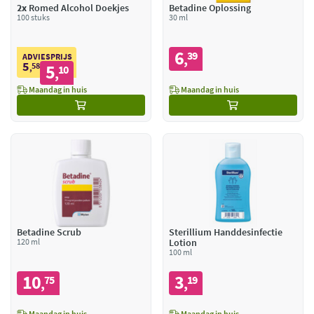
2x
Romed Alcohol Doekjes
Betadine Oplossing
100 stuks
30 ml
6
39
,
ADVIESPRIJS
5
58
5
,
10
,
Maandag in huis
Maandag in huis
Betadine Scrub
Sterillium Handdesinfectie
120 ml
Lotion
100 ml
10
3
75
19
,
,
Maandag in huis
Maandag in huis