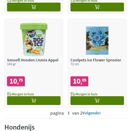
Morgen in huis
Morgen in huis
Smoofl Honden IJsmix Appel
Coolpets Ice Flower Sproeier
160 gr
72 cm
10
10
75
05
,
,
Morgen in huis
Morgen in huis
pagina
van 2
Volgende
Hondenijs