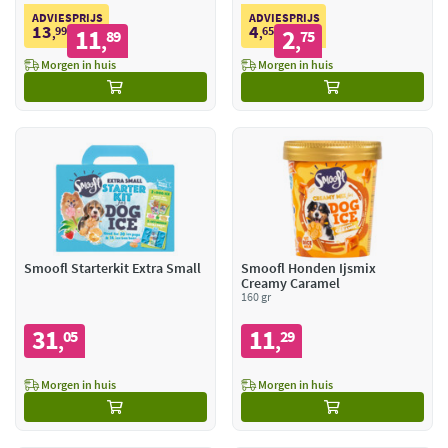
ADVIESPRIJS
ADVIESPRIJS
13
4
99
11
65
2
,
89
,
75
,
,
Morgen in huis
Morgen in huis
Smoofl Starterkit Extra Small
Smoofl Honden Ijsmix
Creamy Caramel
160 gr
31
11
05
29
,
,
Morgen in huis
Morgen in huis