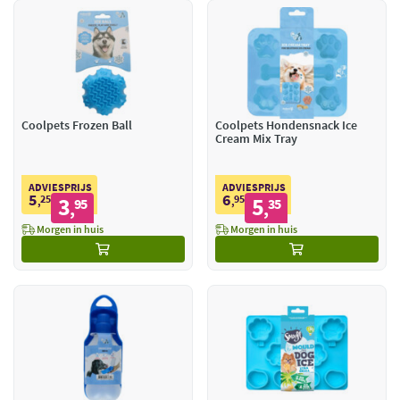
Coolpets Frozen Ball
Coolpets Hondensnack Ice
Cream Mix Tray
ADVIESPRIJS
ADVIESPRIJS
5
6
25
3
95
5
,
95
,
35
,
,
Morgen in huis
Morgen in huis