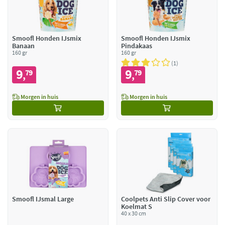
Smoofl Honden IJsmix
Smoofl Honden IJsmix
Banaan
Pindakaas
160 gr
160 gr
1
9
9
79
79
,
,
Morgen in huis
Morgen in huis
Smoofl IJsmal Large
Coolpets Anti Slip Cover voor
Koelmat S
40 x 30 cm