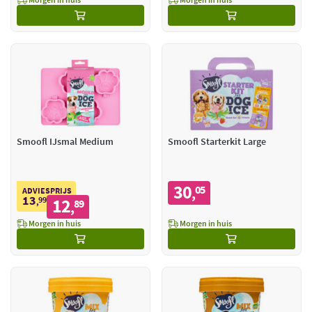
Smoofl IJsmal Medium
Smoofl Starterkit Large
30
05
,
ADVIESPRIJS
13
99
12
,
89
,
Morgen in huis
Morgen in huis