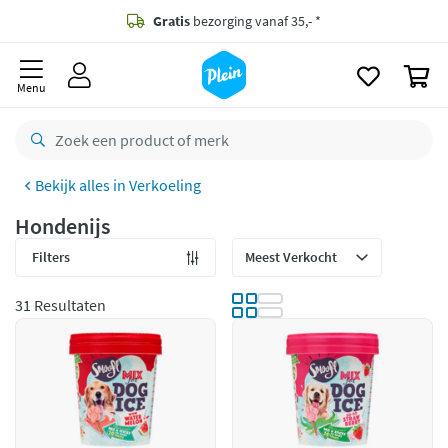
naar
oofdinhoud
Gratis
bezorging vanaf 35,- *
zoeken
0
Voor
23.59u
besteld,
morgen
in huis *
Menu
Gratis
retourneren
8,8/10
Goed
Verkoeling
CO2 neutraal
bezorgd
Hondenijs
Betaal met Klarna
Filters
31 Resultaten