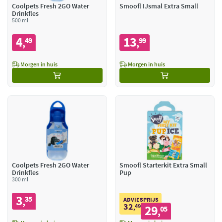
Coolpets Fresh 2GO Water
Smoofl IJsmal Extra Small
Drinkfles
500 ml
4
13
49
99
,
,
Morgen in huis
Morgen in huis
Coolpets Fresh 2GO Water
Smoofl Starterkit Extra Small
Drinkfles
Pup
300 ml
3
35
,
ADVIESPRIJS
32
49
29
,
05
,