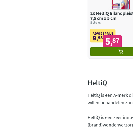
2x
HeltiQ Eilandpleis
7,5 cm x 5 cm
8 stuks
ADVIESPRIJS
9
,
98
5
87
,
HeltiQ
HeltiQ is een A-merk d
willen behandelen zon
HeltiQ is een zeer inn
(brand)wondenverzorgi