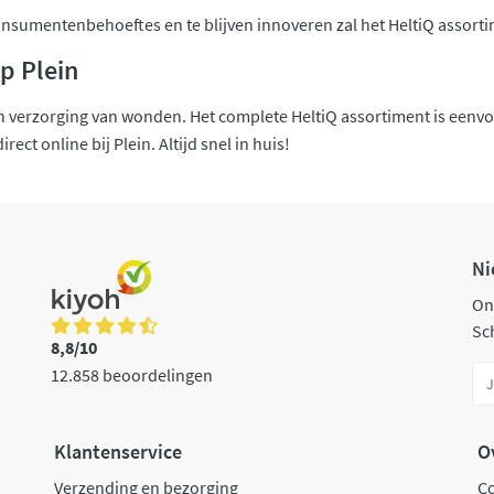
onsumentenbehoeftes en te blijven innoveren zal het HeltiQ assort
p Plein
t in verzorging van wonden. Het complete HeltiQ assortiment is eenv
rect online bij Plein. Altijd snel in huis!
Ni
On
Sch
8,8/10
12.858 beoordelingen
Klantenservice
O
Verzending en bezorging
C