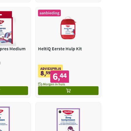
aanbieding
mpres Medium
HeltiQ Eerste Hulp Kit
ADVIESPRIJS
8
,
59
6
44
,
Morgen in huis