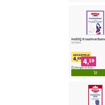
HeltiQ Kraamverban
15 stuks
ADVIESPRIJS
4
,
65
4
19
,
Morgen in huis