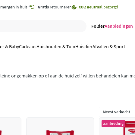
,
morgen
in huis *
Gratis
retourneren
CO2 neutraal
bezorgd
Folder
Aanbiedingen
er & Baby
Cadeaus
Huishouden & Tuin
Huisdier
Afvallen & Sport
leine ongemakken op of aan de huid zelf willen behandelen kan me
ondverzorgingsproducten van HeltiQ. Ook het Heltiq kraampakket en Hel
teelwratjes vind je bij Plein.
aanbieding