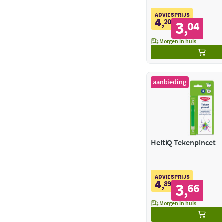
ADVIESPRIJS
4
,
20
3
04
,
Morgen in huis
aanbieding
HeltiQ Tekenpincet
ADVIESPRIJS
4
,
89
3
66
,
Morgen in huis