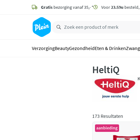
naar
hoofdinhoud
Gratis
bezorging vanaf 35,- *
Voor
23.59u
besteld
zoeken
Verzorging
Beauty
Gezondheid
Eten & Drinken
Zwang
HeltiQ
K
w
S
173 Resultaten
aanbieding