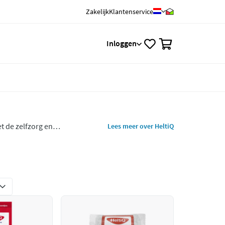
Zakelijk
Klantenservice
0
Inloggen
t de zelfzorg en
Lees meer over HeltiQ
tiQ Wratweg en Heltiq