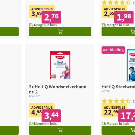
1
ADVIESPRIJS
ADVIESPRIJS
3
2
,
69
,
65
2
1
76
98
,
,
Morgen in huis
Morgen in huis
aanbieding
2x
HeltiQ Wondsnelverband
HeltiQ Steelwra
nr. 2
38 ml
6 x 8 cm
2
ADVIESPRIJS
ADVIESPRIJS
4
22
,
98
,
99
3
17
44
,
,
Morgen in huis
Morgen in huis