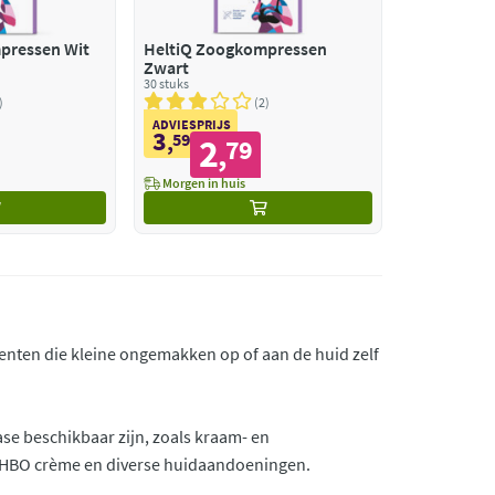
pressen Wit
HeltiQ Zoogkompressen
Zwart
30 stuks
2
ADVIESPRIJS
3
,
59
2
79
,
Morgen in huis
enten die kleine ongemakken op of aan de huid zelf
ase beschikbaar zijn, zoals kraam- en
 EHBO crème en diverse huidaandoeningen.