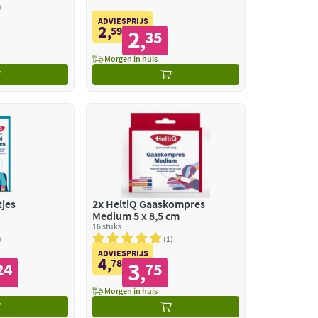
ADVIESPRIJS
2
,
59
2
35
,
Morgen in huis
tjes
2x
HeltiQ Gaaskompres
Medium 5 x 8,5 cm
16 stuks
1
ADVIESPRIJS
4
,
78
3
24
75
,
Morgen in huis