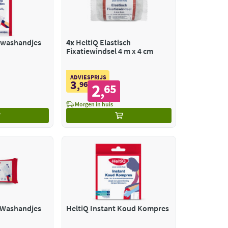
pwashandjes
4x
HeltiQ Elastisch
Fixatiewindsel 4 m x 4 cm
ADVIESPRIJS
3
,
96
2
65
,
Morgen in huis
e Washandjes
HeltiQ Instant Koud Kompres