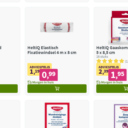
d
HeltiQ Elastisch
HeltiQ Gaasko
Fixatiewindsel 4 m x 8 cm
5 x 8,5 cm
16 stuks
1
ADVIESPRIJS
ADVIESPRIJS
1
2
,
19
,
39
0
1
99
95
,
,
Morgen in huis
Morgen in huis