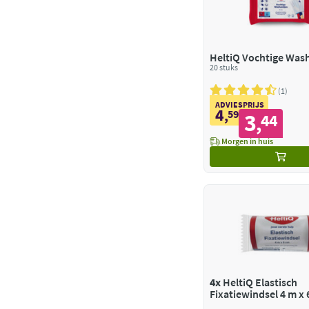
HeltiQ Vochtige Was
20 stuks
1
ADVIESPRIJS
4
,
59
3
44
,
Morgen in huis
4x
HeltiQ Elastisch
Fixatiewindsel 4 m x 