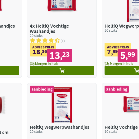
handjes
4x
HeltiQ Vochtige
HeltiQ Wegwer
Washandjes
50 stuks
20 stuks
1
ADVIESPRIJS
ADVIESPRIJS
18
7
,
36
,
99
13
5
23
99
,
,
Morgen in huis
Morgen in huis
aanbieding
aanbieding
HeltiQ Wegwerpwashandjes
HeltiQ Vochtig
6 cm
20 stuks
10 stuks