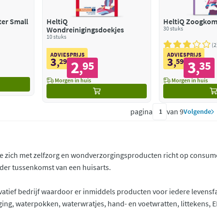
ter Small
HeltiQ
HeltiQ Zoogkom
Wondreinigingsdoekjes
30 stuks
10 stuks
2
ADVIESPRIJS
ADVIESPRIJS
3
3
,
29
,
59
2
3
95
35
,
,
Morgen in huis
Morgen in huis
pagina
van 9
Volgende
ie zich met zelfzorg en wondverzorgingsproducten richt op consum
der tussenkomst van een huisarts.
ovatief bedrijf waardoor er inmiddels producten voor iedere levensf
ng, waterpokken, waterwratjes, hand- en voetwratten, littekens,