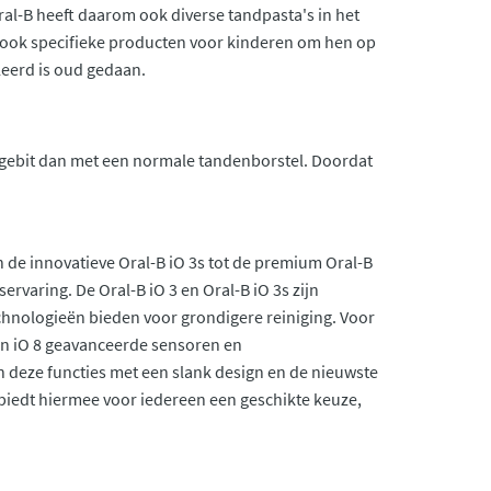
ral-B heeft daarom ook diverse tandpasta's in het
te ook specifieke producten voor kinderen om hen op
leerd is oud gedaan.
 gebit dan met een normale tandenborstel. Doordat
 de innovatieve Oral-B iO 3s tot de premium Oral-B
varing. De Oral-B iO 3 en Oral-B iO 3s zijn
technologieën bieden voor grondigere reiniging. Voor
 en iO 8 geavanceerde sensoren en
n deze functies met een slank design en de nieuwste
iedt hiermee voor iedereen een geschikte keuze,