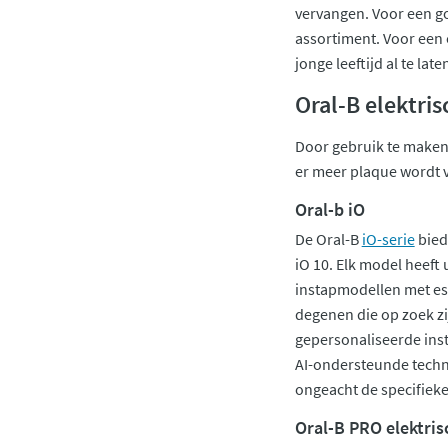
vervangen. Voor een go
assortiment. Voor een 
jonge leeftijd al te l
Oral-B elektri
Door gebruik te make
er meer plaque wordt v
Oral-b iO
De Oral-B
iO-serie
bied
iO 10. Elk model heeft
instapmodellen met ess
degenen die op zoek zi
gepersonaliseerde inst
AI-ondersteunde techn
ongeacht de specifiek
Oral-B PRO elektri