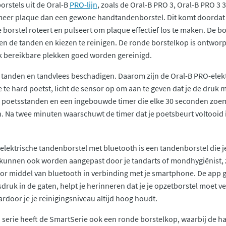
orstels uit de Oral-B
PRO-lijn
, zoals de Oral-B PRO 3, Oral-B PRO 3 
meer plaque dan een gewone handtandenborstel. Dit komt doordat d
 borstel roteert en pulseert om plaque effectief los te maken. De 
en de tanden en kiezen te reinigen. De ronde borstelkop is ontwor
jk bereikbare plekken goed worden gereinigd.
 tanden en tandvlees beschadigen. Daarom zijn de Oral-B PRO-elekt
 te hard poetst, licht de sensor op om aan te geven dat je de druk 
poetsstanden en een ingebouwde timer die elke 30 seconden zoemt,
 Na twee minuten waarschuwt de timer dat je poetsbeurt voltooid i
elektrische tandenborstel met bluetooth is een tandenborstel die j
unnen ook worden aangepast door je tandarts of mondhygiënist, zo
or middel van bluetooth in verbinding met je smartphone. De app 
sdruk in de gaten, helpt je herinneren dat je je opzetborstel moet
aardoor je je reinigingsniveau altijd hoog houdt.
o serie heeft de SmartSerie ook een ronde borstelkop, waarbij de 