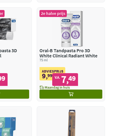
er
2e halve prijs
pasta 3D
Oral-B Tandpasta Pro 3D
l
White Clinical Radiant White
75 ml
ADVIESPRIJS
9
,
99
7
99
49
,
V.A.
Maandag in huis