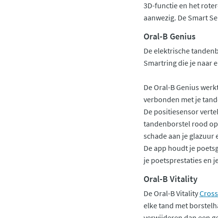
3D-functie en het rote
aanwezig. De Smart Ser
Oral-B Genius
De elektrische tandenb
Smartring die je naar
De Oral-B Genius werkt
verbonden met je tand
De positiesensor verte
tandenborstel rood op 
schade aan je glazuur 
De app houdt je poetsg
je poetsprestaties en 
Oral-B Vitality
De Oral-B Vitality
Cross
elke tand met borstelha
verwijderen dan een ge