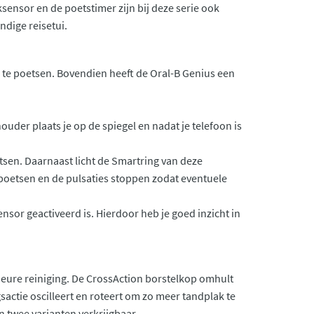
ensor en de poetstimer zijn bij deze serie ook
dige reisetui.
n te poetsen. Bovendien heeft de Oral-B Genius een
der plaats je op de spiegel en nadat je telefoon is
etsen. Daarnaast licht de Smartring van deze
 poetsen en de pulsaties stoppen zodat eventuele
sor geactiveerd is. Hierdoor heb je goed inzicht in
ieure reiniging. De CrossAction borstelkop omhult
sactie oscilleert en roteert om zo meer tandplak te
n twee varianten verkrijgbaar.