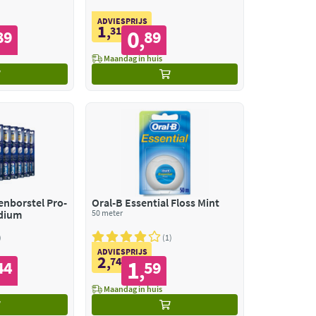
ADVIESPRIJS
1
,
31
0
89
89
,
Maandag in huis
enborstel Pro-
Oral-B Essential Floss Mint
edium
50 meter
1
ADVIESPRIJS
2
,
74
1
44
59
,
Maandag in huis