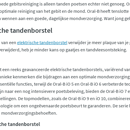
ede gebitsreiniging is alleen tanden poetsen echter niet genoeg. O
optimale reiniging van het gebit en de mond. Oral-B heeft tenslot
aten wennen aan een goede, dagelijkse mondverzorging. Want jong ge
sche tandenborstel
n van een
elektrische tandenborstel
verwijder je meer plaque van je
erwijderd, heb je minder kans op gaatjes en tandvleesontsteking.
t een reeks geavanceerde elektrische tandenborstels, variërend van
 unieke kenmerken die bijdragen aan een optimale mondverzorgingser
entiële functies, terwijl de Oral-B iO 5 en Oral-B iO 6 verbeterde 
jn naar een nog intensievere poetsbeleving, bieden de Oral-B iO 7
ellingen. De topmodellen, zoals de Oral-B iO 9 en iO 10, combinere
ologie om een ongeëvenaarde poetsbeurt te garanderen. De serie b
e mondverzorgingsbehoeften.
sche tandenborstel