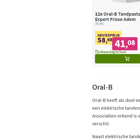
12x
Oral-B Tandpasta
Expert Frisse Adem
75 ml
ADVIESPRIJS
58
,
68
41
08
,
Maandag in huis
Oral-B
Oral-B heeft als doel 
een elektrische tanden
Association erkend is v
verschil.
Naast elektrische tand