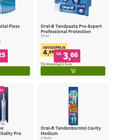
tial Floss
Oral-B Tandpasta Pro-Expert
Professional Protection
75 ml
ADVIESPRIJS
4
,
89
3
25
66
,
V.A.
Maandag in huis
er
he
Oral-B Tandenborstel Cavity
tality Pro
Medium
2 stuks