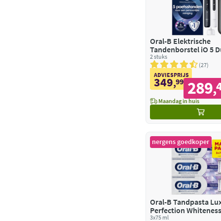
Oral-B Elektrische
Tandenborstel iO 5 
& Wit
2 stuks
27
ADVIESPRIJS
349
,
99
289
,
Maandag in huis
nergens goedkoper
Oral-B Tandpasta Lu
Perfection Whitenes
3x75 ml