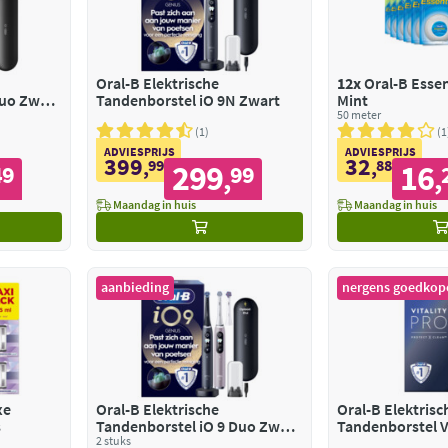
Oral-B Elektrische
12x
Oral-B Essen
Duo Zwart
Tandenborstel iO 9N Zwart
Mint
50 meter
1
1
ADVIESPRIJS
ADVIESPRIJS
399
32
,
99
,
88
299
16
49
99
,
,
Maandag in huis
Maandag in huis
aanbieding
nergens goedkop
xe
Oral-B Elektrische
Oral-B Elektrisc
s
Tandenborstel iO 9 Duo Zwart
Tandenborstel Vi
& Roze
2 stuks