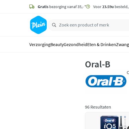
naar
hoofdinhoud
Gratis
bezorging vanaf 35,- *
Voor
23.59u
besteld
zoeken
Verzorging
Beauty
Gezondheid
Eten & Drinken
Zwang
Oral-B
O
t
d
96 Resultaten