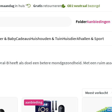
,
maandag
in huis *
Gratis
retourneren
CO2 neutraal
bezorgd
Folder
Aanbiedingen
er & Baby
Cadeaus
Huishouden & Tuin
Huisdier
Afvallen & Sport
ral-B heeft als doel een betere mondgezondheid. Met een ruim ass
andenborstel, handtandenborstels, tandpasta's, mondwater en han
it meer dan waar.
aanbieding