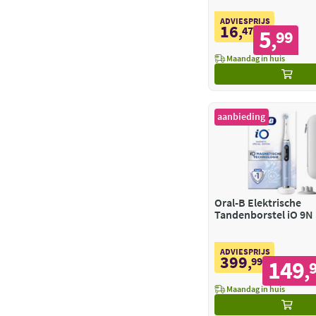
ADVIESPRIJS
16
,
47
5
99
,
Maandag in huis
aanbieding
Oral-B Elektrische
Tandenborstel iO 9N
ADVIESPRIJS
399
,
99
149
,
Maandag in huis