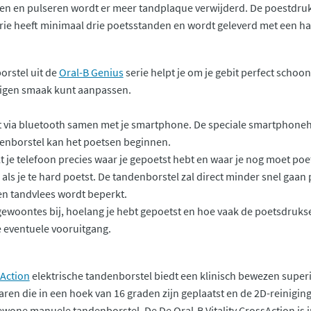
ren en pulseren wordt er meer tandplaque verwijderd. De poestdruks
ie heeft minimaal drie poetsstanden en wordt geleverd met een han
orstel uit de
Oral-B Genius
serie helpt je om je gebit perfect schoo
 eigen smaak kunt aanpassen.
 via bluetooth samen met je smartphone. De speciale smartphonehou
enborstel kan het poetsen beginnen.
lt je telefoon precies waar je gepoetst hebt en waar je nog moet po
als je te hard poetst. De tandenborstel zal direct minder snel gaan
en tandvlees wordt beperkt.
ewoontes bij, hoelang je hebt gepoetst en hoe vaak de poetsdruksen
je eventuele vooruitgang.
Action
elektrische tandenborstel biedt een klinisch bewezen super
ren die in een hoek van 16 graden zijn geplaatst en de 2D-reiniging
wone manuele tandenborstel. De De Oral-B Vitality CrossAction is i