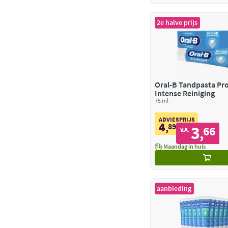
2e halve prijs
Oral-B Tandpasta Pr
Intense Reiniging
75 ml
ADVIESPRIJS
4
,
89
3
66
,
V.A.
Maandag in huis
aanbieding