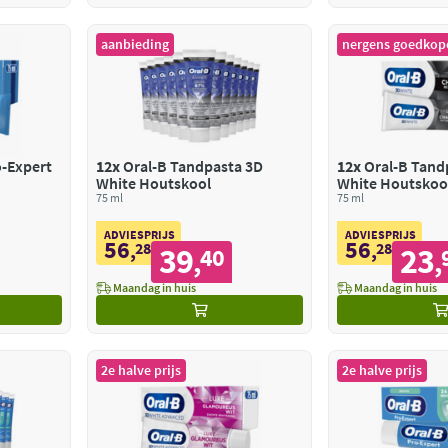
aanbieding
nergens goedkop
o-Expert
12x
Oral-B Tandpasta 3D
12x
Oral-B Tand
White Houtskool
White Houtskoo
75 ml
75 ml
ADVIESPRIJS
ADVIESPRIJS
56
56
,
28
,
28
39
23
40
,
,
Maandag in huis
Maandag in huis
2e halve prijs
2e halve prijs