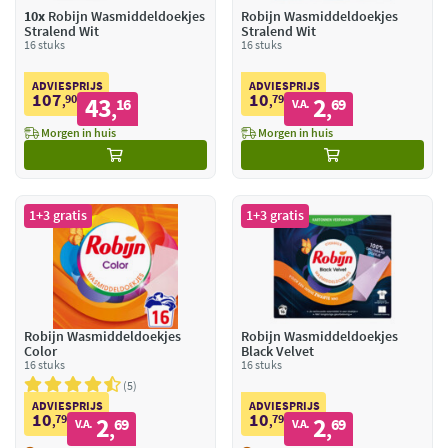
10x
Robijn Wasmiddeldoekjes
Robijn Wasmiddeldoekjes
Stralend Wit
Stralend Wit
16 stuks
16 stuks
ADVIESPRIJS
ADVIESPRIJS
107
10
90
43
79
2
,
16
,
69
V.A.
,
,
Morgen in huis
Morgen in huis
1+3 gratis
1+3 gratis
Robijn Wasmiddeldoekjes
Robijn Wasmiddeldoekjes
Color
Black Velvet
16 stuks
16 stuks
5
ADVIESPRIJS
ADVIESPRIJS
10
10
79
2
79
2
,
69
,
69
V.A.
V.A.
,
,