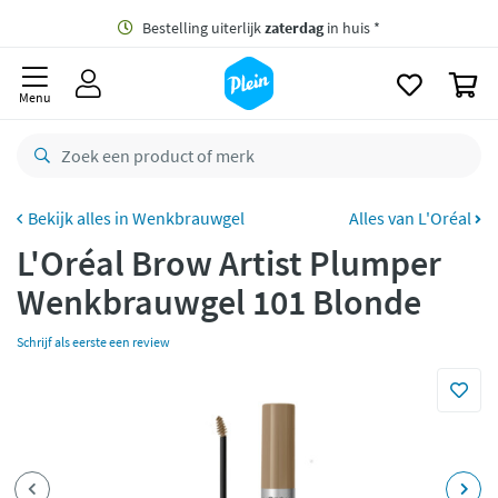
naar
oofdinhoud
Gratis
bezorging vanaf 35,- *
zoeken
0
Bestelling uiterlijk
zaterdag
in huis *
Menu
Gratis
retourneren
8,8/10
Goed
CO2 neutraal
bezorgd
Wenkbrauwgel
Alles van L'Oréal
L'Oréal Brow Artist Plumper
Betaal met Klarna
Wenkbrauwgel 101 Blonde
Schrijf als eerste een review