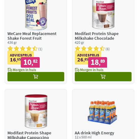
WeCare Meal Replacement
Modifast Protein Shape
Shake Forest Fruit
Milkshake Chocolade
436 gr
420 gr
1
6
ADVIESPRIJS
ADVIESPRIJS
16
26
65
10
85
18
,
82
,
89
,
,
Morgen in huis
Morgen in huis
Modifast Protein Shape
AA drink High Energy
Milkshake Cappuccino
12 x 500 ml