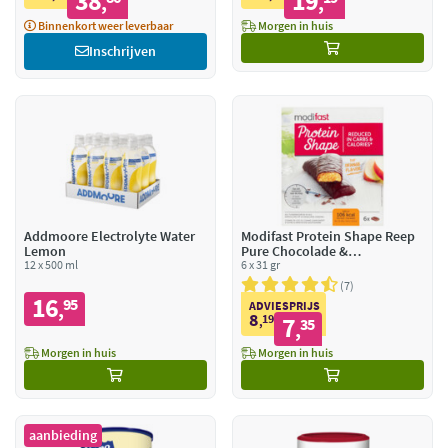
38
19
,
,
Binnenkort weer leverbaar
Morgen in huis
Inschrijven
Addmoore Electrolyte Water
Modifast Protein Shape Reep
Lemon
Pure Chocolade &
12 x 500 ml
Sinaasappel
6 x 31 gr
7
16
95
,
ADVIESPRIJS
8
19
7
,
35
,
Morgen in huis
Morgen in huis
aanbieding