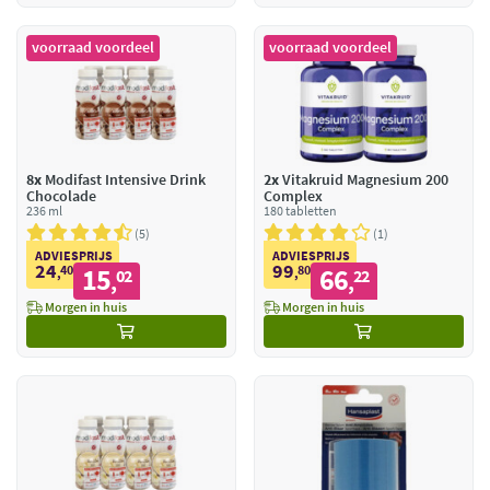
voorraad voordeel
voorraad voordeel
8x
Modifast Intensive Drink
2x
Vitakruid Magnesium 200
Chocolade
Complex
236 ml
180 tabletten
5
1
ADVIESPRIJS
ADVIESPRIJS
24
99
40
15
80
66
,
02
,
22
,
,
Morgen in huis
Morgen in huis