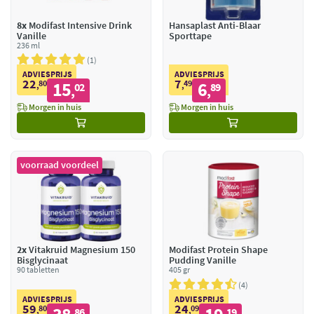
8x
Modifast Intensive Drink
Hansaplast Anti-Blaar
Vanille
Sporttape
236 ml
1
ADVIESPRIJS
ADVIESPRIJS
22
7
80
15
49
6
,
02
,
89
,
,
Morgen in huis
Morgen in huis
voorraad voordeel
2x
Vitakruid Magnesium 150
Modifast Protein Shape
Bisglycinaat
Pudding Vanille
90 tabletten
405 gr
4
ADVIESPRIJS
ADVIESPRIJS
59
24
80
09
,
86
,
19