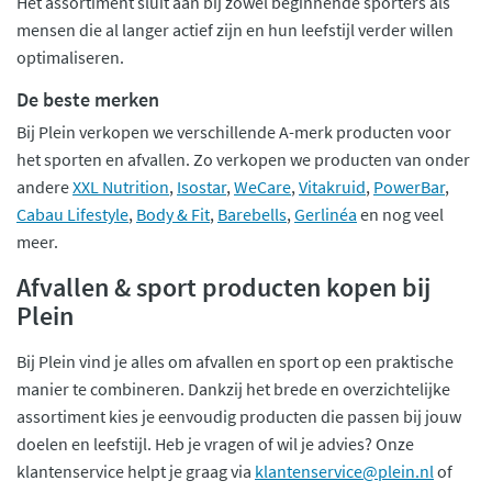
Het assortiment sluit aan bij zowel beginnende sporters als
mensen die al langer actief zijn en hun leefstijl verder willen
optimaliseren.
De beste merken
Bij Plein verkopen we verschillende A-merk producten voor
het sporten en afvallen. Zo verkopen we producten van onder
andere
XXL Nutrition
,
Isostar
,
WeCare
,
Vitakruid
,
PowerBar
,
Cabau Lifestyle
,
Body & Fit
,
Barebells
,
Gerlinéa
en nog veel
meer.
Afvallen & sport producten kopen bij
Plein
Bij Plein vind je alles om afvallen en sport op een praktische
manier te combineren. Dankzij het brede en overzichtelijke
assortiment kies je eenvoudig producten die passen bij jouw
doelen en leefstijl. Heb je vragen of wil je advies? Onze
klantenservice helpt je graag via
klantenservice@plein.nl
of