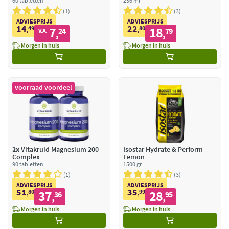
60 tabletten
236 ml
1
3
ADVIESPRIJS
ADVIESPRIJS
14
22
49
7
80
18
,
24
,
79
V.A.
,
,
Morgen in huis
Morgen in huis
voorraad voordeel
2x
Vitakruid Magnesium 200
Isostar Hydrate & Perform
Complex
Lemon
90 tabletten
1500 gr
1
3
ADVIESPRIJS
ADVIESPRIJS
51
35
80
37
99
28
,
36
,
95
,
,
Morgen in huis
Morgen in huis