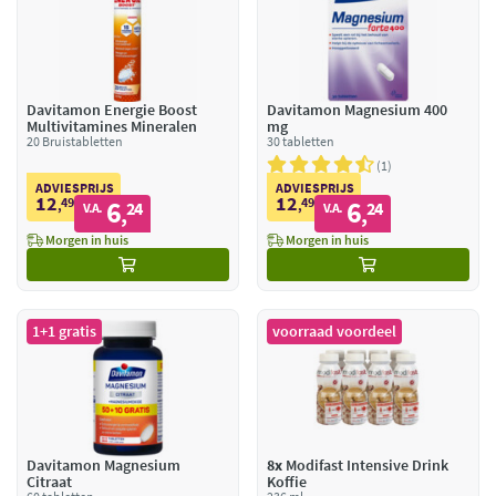
Davitamon Energie Boost
Davitamon Magnesium 400
Multivitamines Mineralen
mg
20 Bruistabletten
30 tabletten
1
ADVIESPRIJS
ADVIESPRIJS
12
12
49
6
49
6
,
24
,
24
V.A.
V.A.
,
,
Morgen in huis
Morgen in huis
1+1 gratis
voorraad voordeel
Davitamon Magnesium
8x
Modifast Intensive Drink
Citraat
Koffie