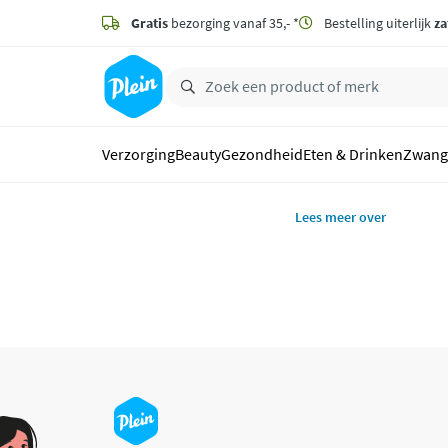
naar
hoofdinhoud
Gratis
bezorging vanaf 35,- *
Bestelling uiterlijk
za
zoeken
Verzorging
Beauty
Gezondheid
Eten & Drinken
Zwang
Lees meer over