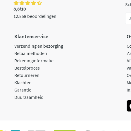
Sch
8,8/10
12.858 beoordelingen
Klantenservice
O
Verzending en bezorging
C
Betaalmethoden
Za
Rekeninginformatie
Af
Bestelproces
Va
Retourneren
O
Klachten
M
Garantie
In
Duurzaamheid