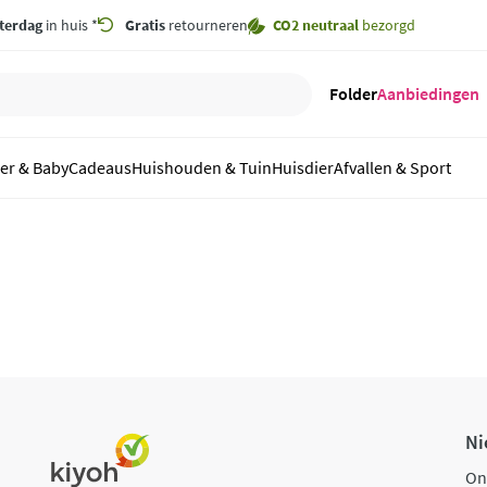
terdag
in huis *
Gratis
retourneren
CO2 neutraal
bezorgd
Folder
Aanbiedingen
er & Baby
Cadeaus
Huishouden & Tuin
Huisdier
Afvallen & Sport
Ni
On