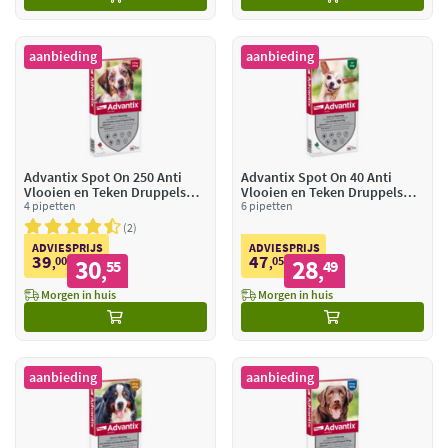
aanbieding
aanbieding
Advantix Spot On 250 Anti
Advantix Spot On 40 Anti
Vlooien en Teken Druppels
Vlooien en Teken Druppels
Hond 10 - 25 kg
4 pipetten
Hond tot 4 kg
6 pipetten
2
ADVIESPRIJS
ADVIESPRIJS
39
47
00
30
05
28
,
55
,
49
,
,
Morgen in huis
Morgen in huis
aanbieding
aanbieding