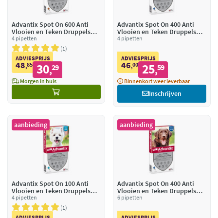
Advantix Spot On 600 Anti
Advantix Spot On 400 Anti
Vlooien en Teken Druppels
Vlooien en Teken Druppels
Hond 40 - 60 kg
4 pipetten
Hond 25 - 40 kg
4 pipetten
1
ADVIESPRIJS
ADVIESPRIJS
48
46
85
30
00
25
,
29
,
59
,
,
Morgen in huis
Binnenkort weer leverbaar
Inschrijven
aanbieding
aanbieding
Advantix Spot On 100 Anti
Advantix Spot On 400 Anti
Vlooien en Teken Druppels
Vlooien en Teken Druppels
Hond 4 - 10 kg
4 pipetten
Hond 25 - 40 kg
6 pipetten
1
ADVIESPRIJS
ADVIESPRIJS