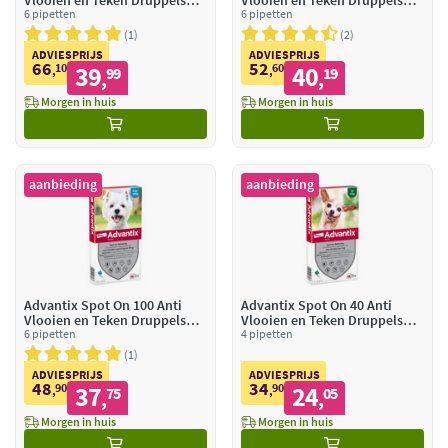
Vlooien en Teken Druppels
Vlooien en Teken Druppels
Hond 40 - 60 kg
6 pipetten
Hond 10 - 25 kg
6 pipetten
1
2
ADVIESPRIJS
ADVIESPRIJS
66
52
10
39
60
40
,
99
,
19
,
,
Morgen in huis
Morgen in huis
aanbieding
aanbieding
Advantix Spot On 100 Anti
Advantix Spot On 40 Anti
Vlooien en Teken Druppels
Vlooien en Teken Druppels
Hond 4 - 10 kg
6 pipetten
Hond tot 4 kg
4 pipetten
1
ADVIESPRIJS
ADVIESPRIJS
48
34
90
37
90
24
,
75
,
05
,
,
Morgen in huis
Morgen in huis