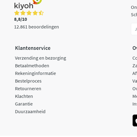
On
Sch
8,8/10
12.861 beoordelingen
Klantenservice
O
Verzending en bezorging
C
Betaalmethoden
Za
Rekeninginformatie
Af
Bestelproces
Va
Retourneren
O
Klachten
M
Garantie
In
Duurzaamheid