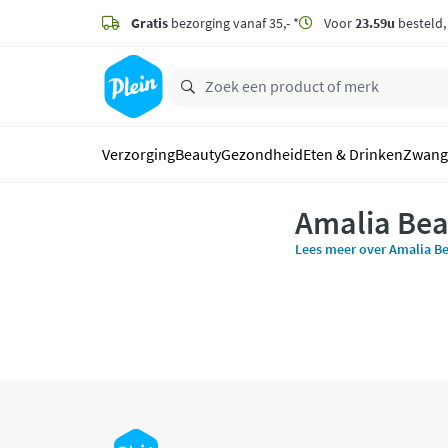
naar
hoofdinhoud
Gratis
bezorging vanaf 35,- *
Voor
23.59u
besteld
zoeken
Verzorging
Beauty
Gezondheid
Eten & Drinken
Zwang
Amalia Bea
Lees meer over Amalia B