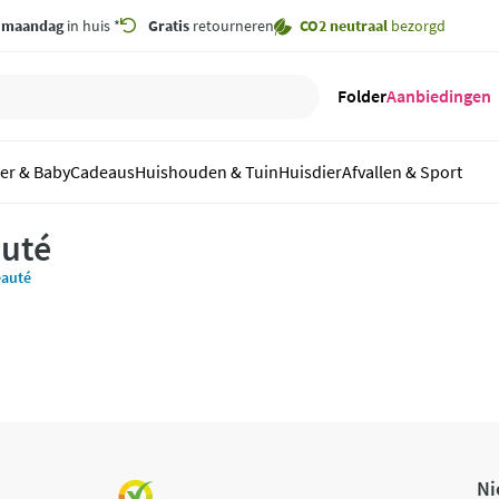
,
maandag
in huis *
Gratis
retourneren
CO2 neutraal
bezorgd
Folder
Aanbiedingen
er & Baby
Cadeaus
Huishouden & Tuin
Huisdier
Afvallen & Sport
uté
eauté
Ni