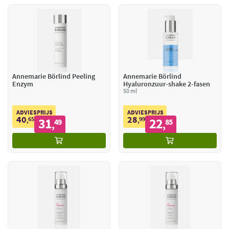
Annemarie Börlind Peeling
Annemarie Börlind
Enzym
Hyaluronzuur-shake 2-fasen
50 ml
ADVIESPRIJS
ADVIESPRIJS
40
28
65
31
99
22
,
49
,
85
,
,