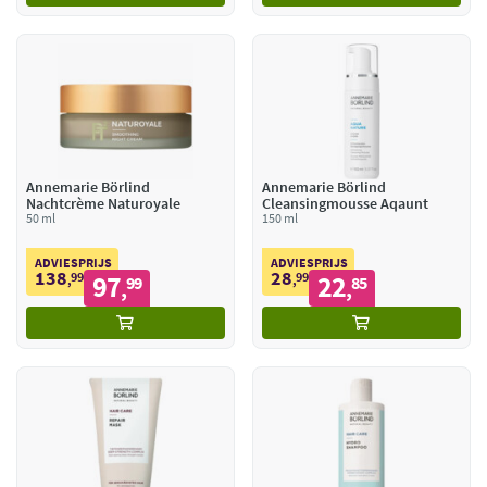
Annemarie Börlind
Annemarie Börlind
Nachtcrème Naturoyale
Cleansingmousse Aqaunt
50 ml
150 ml
ADVIESPRIJS
ADVIESPRIJS
138
28
99
97
99
22
,
99
,
85
,
,