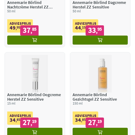
Annemarie Börlind
Annemarie Börlind Dagcreme
Nachtcrème Herstel ZZ
Herstel ZZ Sensitive
Sensitive
50 ml
50 ml
ADVIESPRIJS
ADVIESPRIJS
49
44
95
37
15
33
,
85
,
95
,
,
Annemarie Börlind Oogcreme
Annemarie Börlind
Herstel ZZ Sensitive
Gezichtsgel ZZ Sensitive
15 ml
150 ml
ADVIESPRIJS
ADVIESPRIJS
34
34
85
27
85
27
,
19
,
19
,
,