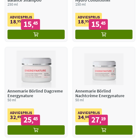
Balance Shampoo
Hydro Conditioner
250 ml
150 ml
ADVIESPRIJS
ADVIESPRIJS
18
18
95
15
95
15
,
45
,
45
,
,
Annemarie Börlind Dagcreme
Annemarie Börlind
Energynature
Nachtcrème Energynature
50 ml
50 ml
ADVIESPRIJS
ADVIESPRIJS
32
34
49
25
84
27
,
45
,
19
,
,