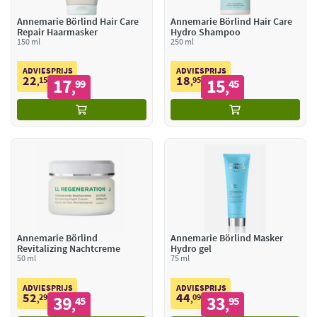
Annemarie Börlind Hair Care
Annemarie Börlind Hair Care
Repair Haarmasker
Hydro Shampoo
150 ml
250 ml
ADVIESPRIJS
ADVIESPRIJS
22
18
15
17
95
15
,
99
,
45
,
,
Annemarie Börlind
Annemarie Börlind Masker
Revitalizing Nachtcreme
Hydro gel
50 ml
75 ml
ADVIESPRIJS
ADVIESPRIJS
52
44
29
39
09
33
,
45
,
95
,
,