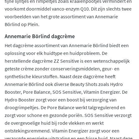
fijne lijntjes en rimpeltjes zoals kraaienpootjes vermindert en
voorkomt doormiddel vanco-enzym Q10. Dit zijn slechts twee
voorbeelden van het grote assortiment van Annemarie
Börlind op Plein.
Annemarie Börlind dagcrème
Het dagcrème assortiment van Annemarie Börlind biedt een
oplossing voor elk huidtype en huidprobleem. De
herstellende dagcrème ZZ Sensitive is een wetenschappelijk
geteste crème zonder conserveringsmiddelen, geur- en
synthetische kleurstoffen. Naast deze dagcrème heeft
Annemarie Börlind ook diverse Beauty Shots zoals Hydro
Booster, Pore Balance, SOS Sensitive, Vitamin Energizer. De
Hydro Booster zorgt voor een boost bij verzorging van
droogrimpeltjes. De Pore Balance werkt talgregulerend en
zorgt voor schone en gezonde poriën. SOS Sensitive verzorgt
de overgevoelige huid bij rode vlekken en werkt
ontstekingsremmend. Vitamin Energizer zorgt voor een
verzorgde energieke uitstraling en een frisse huid. Naast deze