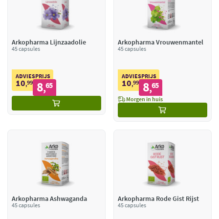
Arkopharma Lijnzaadolie
Arkopharma Vrouwenmantel
45 capsules
45 capsules
ADVIESPRIJS
ADVIESPRIJS
10
10
99
8
99
8
,
65
,
65
,
,
Morgen in huis
Arkopharma Ashwaganda
Arkopharma Rode Gist Rijst
45 capsules
45 capsules