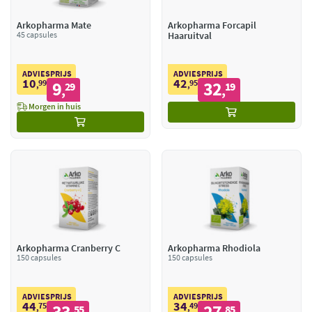
Arkopharma Mate
Arkopharma Forcapil
45 capsules
Haaruitval
ADVIESPRIJS
ADVIESPRIJS
10
42
99
9
95
32
,
29
,
19
,
,
Morgen in huis
Arkopharma Cranberry C
Arkopharma Rhodiola
150 capsules
150 capsules
ADVIESPRIJS
ADVIESPRIJS
44
34
75
33
49
27
,
55
,
85