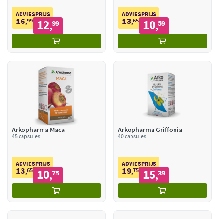
ADVIESPRIJS
ADVIESPRIJS
16
13
99
12
65
10
,
99
,
59
,
,
Arkopharma Maca
Arkopharma Griffonia
45 capsules
40 capsules
ADVIESPRIJS
ADVIESPRIJS
13
19
65
10
75
15
,
75
,
39
,
,