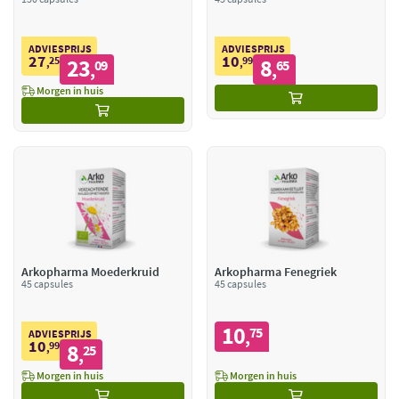
ADVIESPRIJS
ADVIESPRIJS
27
10
25
23
99
8
,
09
,
65
,
,
Morgen in huis
Arkopharma Moederkruid
Arkopharma Fenegriek
45 capsules
45 capsules
10
75
,
ADVIESPRIJS
10
99
8
,
25
,
Morgen in huis
Morgen in huis