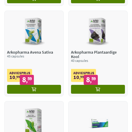
Arkopharma Avena Sativa
Arkopharma Plantaardige
45 capsules
Kool
40 capsules
ADVIESPRIJS
ADVIESPRIJS
10
10
99
8
99
8
,
59
,
59
,
,