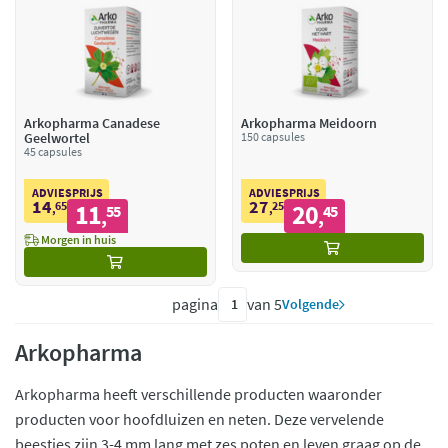
Arkopharma Canadese
Arkopharma Meidoorn
Geelwortel
150 capsules
45 capsules
ADVIESPRIJS
ADVIESPRIJS
14
27
65
11
25
20
,
55
,
45
,
,
Morgen in huis
pagina
van 5
Volgende
Arkopharma
Arkopharma heeft verschillende producten waaronder
producten voor hoofdluizen en neten. Deze vervelende
beestjes zijn 3-4 mm lang met zes poten en leven graag op de