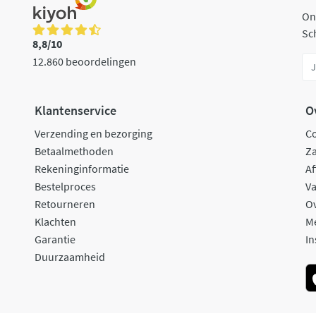
On
Sch
8,8/10
12.860 beoordelingen
Klantenservice
O
Verzending en bezorging
C
Betaalmethoden
Za
Rekeninginformatie
Af
Bestelproces
Va
Retourneren
O
Klachten
M
Garantie
In
Duurzaamheid