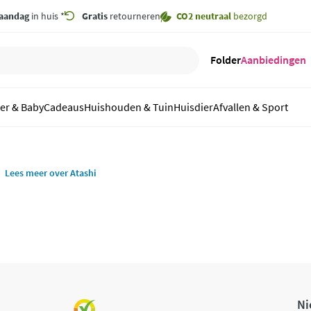
aandag
in huis *
Gratis
retourneren
CO2 neutraal
bezorgd
Folder
Aanbiedingen
er & Baby
Cadeaus
Huishouden & Tuin
Huisdier
Afvallen & Sport
Lees meer over Atashi
Ni