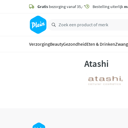
naar
hoofdinhoud
Gratis
bezorging vanaf 35,- *
Bestelling uiterlijk
m
zoeken
Verzorging
Beauty
Gezondheid
Eten & Drinken
Zwang
Atashi