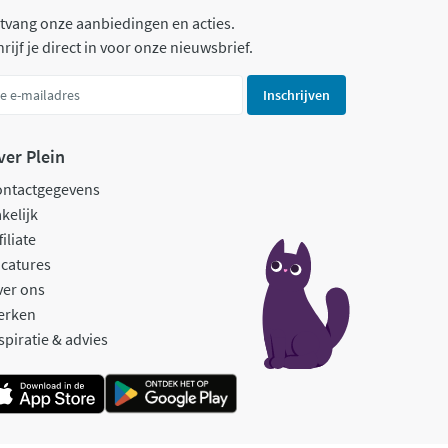
tvang onze aanbiedingen en acties.
rijf je direct in voor onze nieuwsbrief.
Inschrijven
ver Plein
ontactgegevens
kelijk
filiate
catures
ver ons
erken
spiratie & advies