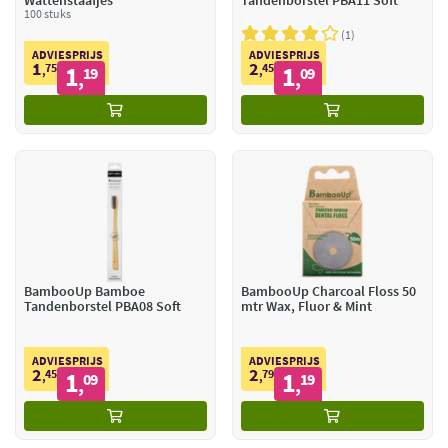
Wattenstaafjes
Tandenborstel PBA11 Soft
100 stuks
1
ADVIESPRIJS
ADVIESPRIJS
1
2
75
1
45
1
,
19
,
09
,
,
BambooUp Bamboe
BambooUp Charcoal Floss 50
Tandenborstel PBA08 Soft
mtr Wax, Fluor & Mint
ADVIESPRIJS
ADVIESPRIJS
2
2
45
1
79
1
,
09
,
19
,
,