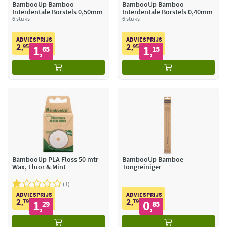
BambooUp Bamboo
BambooUp Bamboo
Interdentale Borstels 0,50mm
Interdentale Borstels 0,40mm
6 stuks
6 stuks
ADVIESPRIJS
ADVIESPRIJS
2
2
95
1
95
1
,
65
,
15
,
,
BambooUp PLA Floss 50 mtr
BambooUp Bamboe
Wax, Fluor & Mint
Tongreiniger
1
ADVIESPRIJS
ADVIESPRIJS
2
2
79
1
79
0
,
29
,
85
,
,