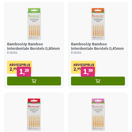
BambooUp Bamboo
BambooUp Bamboo
Interdentale Borstels 0,80mm
Interdentale Borstels 0,45mm
6 stuks
6 stuks
ADVIESPRIJS
ADVIESPRIJS
2
2
95
1
95
1
,
29
,
59
,
,