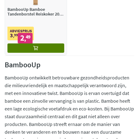
BambooUp Bamboe
Tandenborstel Reiskoker 20
cm
ADVIESPRIJS
3
99
2
,
49
,
BambooUp
BambooUp ontwikkelt betrouwbare gezondheidsproducten
die milieuvriendelijk en maatschappelijk verantwoord zijn,
met een innovatieve twist. BambooUp is ervan overtuigd dat
bamboe een zinvolle vervanging is van plastic. Bamboe heeft
een lage ecologische voetafdruk en eco-kosten. Bij BambooUp
staat duurzaamheid centraal en dit gaat niet alleen over
producten. BambooUp streeft ernaar om de manier van
denken te veranderen en te bouwen naar een duurzame