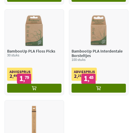
BambooUp PLA Floss Picks
BambooUp PLA Interdentale
30 stuks
Borsteltjes
100 stuks
ADVIESPRIJS
ADVIESPRIJS
2
2
49
1
21
1
,
79
,
45
,
,