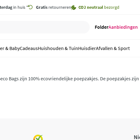
terdag
in huis *
Gratis
retourneren
CO2 neutraal
bezorgd
Folder
Aanbiedingen
er & Baby
Cadeaus
Huishouden & Tuin
Huisdier
Afvallen & Sport
eco Bags zijn 100% ecovriendelijke poepzakjes. De poepzakjes zijn 
teviger. Handig om mee te nemen als je gaat wandelen met je hond!
Ni