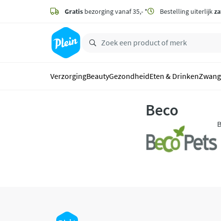
naar
hoofdinhoud
Gratis
bezorging vanaf 35,- *
Bestelling uiterlijk
za
zoeken
Verzorging
Beauty
Gezondheid
Eten & Drinken
Zwang
Beco
B
s