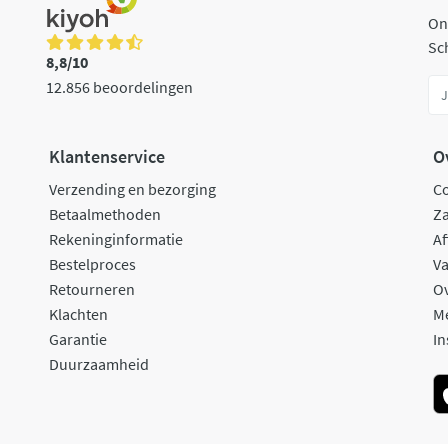
On
Sch
8,8/10
12.856 beoordelingen
Klantenservice
O
Verzending en bezorging
C
Betaalmethoden
Za
Rekeninginformatie
Af
Bestelproces
Va
Retourneren
O
Klachten
M
Garantie
In
Duurzaamheid