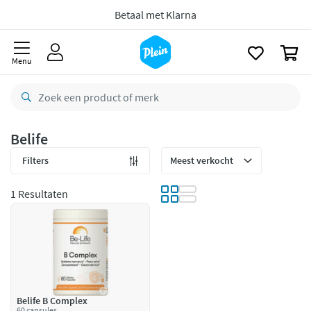
naar
oofdinhoud
8,8/10
Goed
zoeken
0
CO2 neutraal
bezorgd
Menu
Betaal met Klarna
Belife
Filters
1 Resultaten
Belife B Complex
60 capsules