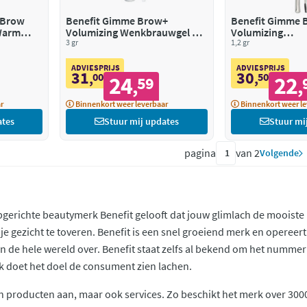
y Brow
Benefit Gimme Brow+
Benefit Gimme 
 Warm
Volumizing Wenkbrauwgel 3
Volumizing
Neutral Light Brown
3 gr
Wenkbrauwpotl
1,2 gr
Deep Brown
ADVIESPRIJS
ADVIESPRIJS
31
30
,
00
,
50
24
22
59
,
,
r
Binnenkort weer leverbaar
Binnenkort weer le
ates
Stuur mij updates
Stuur mi
pagina
van 2
Volgende
pgerichte beautymerk Benefit gelooft dat jouw glimlach de mooiste
e gezicht te toveren. Benefit is een snel groeiend merk en opereert
an de hele wereld over. Benefit staat zelfs al bekend om het numme
rk doet het doel de consument zien lachen.
een producten aan, maar ook services. Zo beschikt het merk over 30