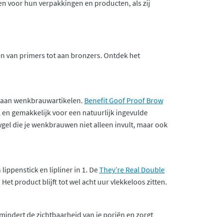
men voor hun verpakkingen en producten, als zij
en van primers tot aan bronzers. Ontdek het
t aan wenkbrauwartikelen.
Benefit Goof Proof Brow
 en gemakkelijk voor een natuurlijk ingevulde
l die je wenkbrauwen niet alleen invult, maar ook
 lippenstick en lipliner in 1. De
They’re Real Double
t product blijft tot wel acht uur vlekkeloos zitten.
mindert de zichtbaarheid van je poriën en zorgt