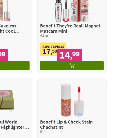
Cakeless
Benefit They're Real! Magnet
ht Cool
Mascara Mini
4,5 gr
ADVIESPRIJS
17
,
50
14
09
99
,
ul World
Benefit Lip & Cheek Stain
Highlighter
Chachatint
-Pink
6 ml