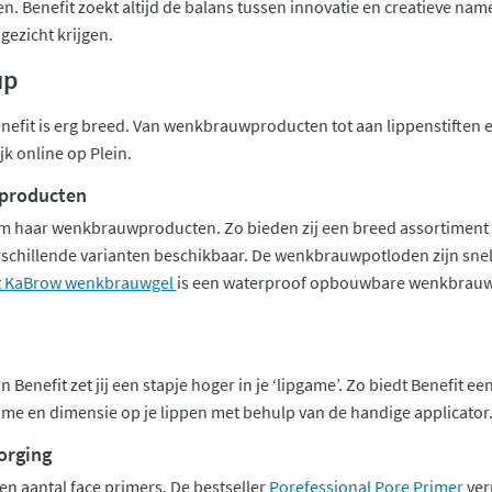
en. Benefit zoekt altijd de balans tussen innovatie en creatieve na
gezicht krijgen.
up
nefit is erg breed. Van wenkbrauwproducten tot aan lippenstiften 
k online op Plein.
producten
om haar wenkbrauwproducten. Zo bieden zij een breed assortimen
erschillende varianten beschikbaar. De wenkbrauwpotloden zijn snel
it KaBrow wenkbrauwgel
is een waterproof opbouwbare wenkbrauwge
Benefit zet jij een stapje hoger in je ‘lipgame’. Zo biedt Benefit een
me en dimensie op je lippen met behulp van de handige applicator. He
orging
en aantal face primers. De bestseller
Porefessional Pore Primer
ver