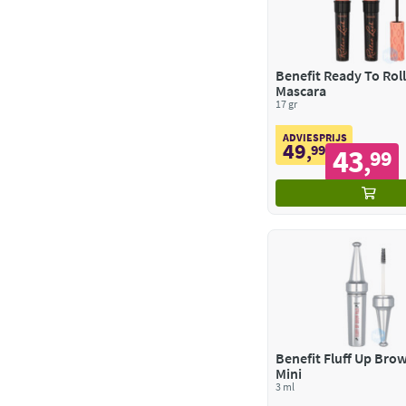
Benefit Ready To Rol
Mascara
17 gr
ADVIESPRIJS
49
,
99
43
99
,
Benefit Fluff Up Bro
Mini
3 ml