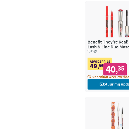
Benefit They're Real
Lash & Line Duo Mas
9,35 gr
ADVIESPRIJS
49
,
99
40
35
,
Binnenkort weer leverbaa
Stuur mij upd