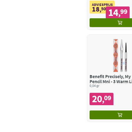
ADVIESPRIJS
18
,
50
14
99
,
Benefit Precisely, M
Pencil Mni - 3 Warm L
Brown
0,04 gr
20
09
,