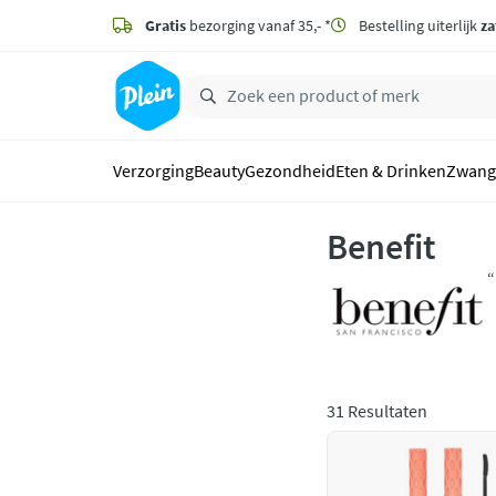
naar
hoofdinhoud
Gratis
bezorging vanaf 35,- *
Bestelling uiterlijk
za
zoeken
Verzorging
Beauty
Gezondheid
Eten & Drinken
Zwang
Benefit
“
o
31 Resultaten