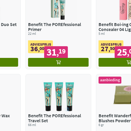
l Duo Set
Benefit The POREfessional
Benefit Boi-ing 
Primer
Concealer 04 Lig
22 ml
Waterproof
5 ml
ADVIESPRIJS
ADVIESPRIJS
36
27
,
00
,
50
31
25
19
,
,
aanbieding
w Wax
Benefit The POREfessional
Benefit Wanderf
Travel Set
Blushes Powder 
66 ml
Dandelion Baby
6 gr