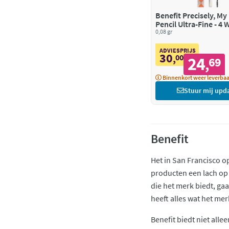
Benefit Precisely, M
Pencil Ultra-Fine - 4
Deep Brown
0,08 gr
ADVIESPRIJS
30
,
00
24
69
,
Binnenkort weer leverbaa
Stuur mij upd
Benefit
Het in San Francisco o
producten een lach op j
die het merk biedt, ga
heeft alles wat het me
Benefit biedt niet all