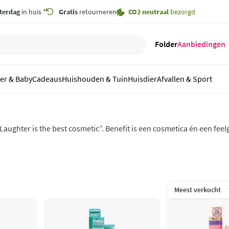
terdag
in huis *
Gratis
retourneren
CO2 neutraal
bezorgd
Folder
Aanbiedingen
er & Baby
Cadeaus
Huishouden & Tuin
Huisdier
Afvallen & Sport
Laughter is the best cosmetic”. Benefit is een cosmetica én een fee
plossingen voor jouw beauty problemen.