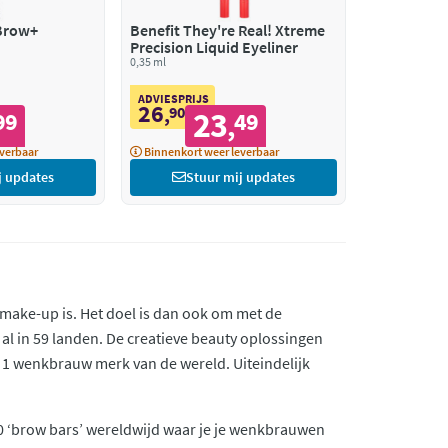
Brow+
Benefit They're Real! Xtreme
Precision Liquid Eyeliner
ood 4 Warm
0,35 ml
ADVIESPRIJS
26
,
90
23
99
49
,
verbaar
Binnenkort weer leverbaar
j updates
Stuur mij updates
 make-up is. Het doel is dan ook om met de
 al in 59 landen. De creatieve beauty oplossingen
r 1 wenkbrauw merk van de wereld. Uiteindelijk
00 ‘brow bars’ wereldwijd waar je je wenkbrauwen