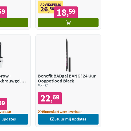
ADVIESPRIJS
26
,
50
18
59
59
,
Brow+
Benefit BADgal BANG! 24 Uur
kbrauwgel 2
Oogpotlood Black
londe
0,25 gr
22
69
,
69
verbaar
Binnenkort weer leverbaar
j updates
Stuur mij updates