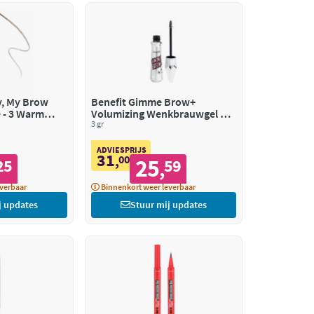
ly, My Brow
Benefit Gimme Brow+
e - 3 Warm
Volumizing Wenkbrauwgel 4.5
Medium/Neutral Deep Brown
3 gr
ADVIESPRIJS
31
,
00
25
25
59
,
verbaar
Binnenkort weer leverbaar
j updates
Stuur mij updates