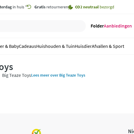
terdag
in huis *
Gratis
retourneren
CO2 neutraal
bezorgd
Folder
Aanbiedingen
er & Baby
Cadeaus
Huishouden & Tuin
Huisdier
Afvallen & Sport
Toys
Big Teaze Toys
Lees meer over Big Teaze Toys
Ni