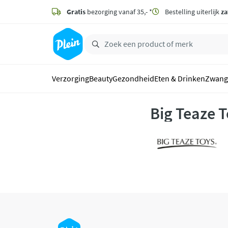
naar
hoofdinhoud
Gratis
bezorging vanaf 35,- *
Bestelling uiterlijk
za
zoeken
Verzorging
Beauty
Gezondheid
Eten & Drinken
Zwang
Big Teaze 