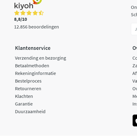
On
Sch
8,8/10
12.856 beoordelingen
Klantenservice
O
Verzending en bezorging
C
Betaalmethoden
Za
Rekeninginformatie
Af
Bestelproces
Va
Retourneren
O
Klachten
M
Garantie
In
Duurzaamheid