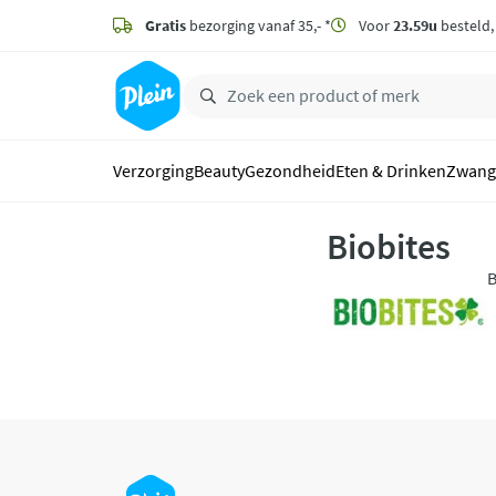
naar
hoofdinhoud
Gratis
bezorging vanaf 35,- *
Voor
23.59u
besteld
zoeken
Verzorging
Beauty
Gezondheid
Eten & Drinken
Zwang
Biobites
B
D
l