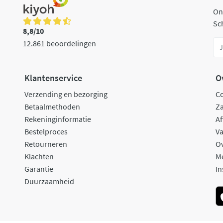
On
Sch
8,8/10
12.861 beoordelingen
Klantenservice
O
Verzending en bezorging
C
Betaalmethoden
Za
Rekeninginformatie
Af
Bestelproces
Va
Retourneren
O
Klachten
M
Garantie
In
Duurzaamheid