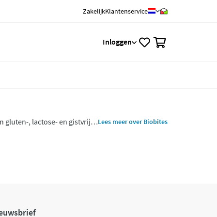
Zakelijk
Klantenservice
0
Inloggen
gluten-, lactose- en gistvrij.
Lees meer over Biobites
als tussendoortje of voor de
euwsbrief