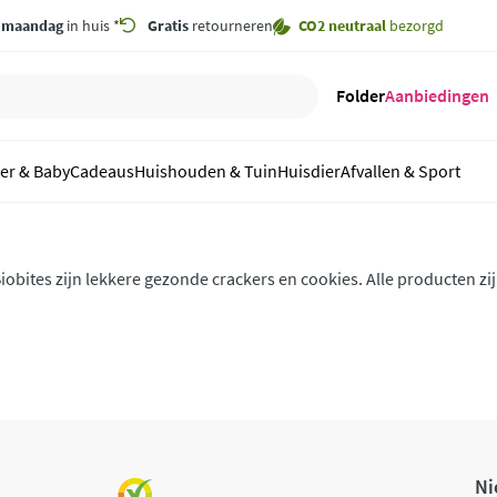
,
maandag
in huis *
Gratis
retourneren
CO2 neutraal
bezorgd
Folder
Aanbiedingen
er & Baby
Cadeaus
Huishouden & Tuin
Huisdier
Afvallen & Sport
iobites zijn lekkere gezonde crackers en cookies. Alle producten zijn 
aarnaast zijn ze allemaal ook nog eens 100% veganistisch. Heerlijk 
unch.
Ni