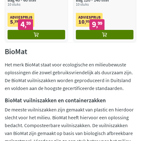
Bag 40 - 60 liter
Bag 120 - 140 liter
10 stuks
10 stuks
ADVIESPRIJS
ADVIESPRIJS
5
10
39
4
95
9
,
59
,
99
,
,
BioMat
Het merk BioMat staat voor ecologische en milieubewuste
oplossingen die zowel gebruiksvriendelijk als duurzaam zijn.
De BioMat vuilniszakken worden geproduceerd in Duitsland
en voldoen aan de hoogste gecertificeerde standaarden.
BioMat vuilniszakken en containerzakken
De meeste vuilniszakken zijn gemaakt van plastic en hierdoor
slecht voor het milieu. BioMat heeft hiervoor een oplossing
bedacht. Composteerbare vuilniszakken. De vuilniszakken
van BioMat zijn gemaakt op basis van biologisch afbreekbare