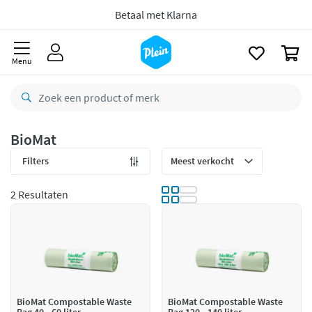
naar
oofdinhoud
8,8/10
Goed
zoeken
0
CO2 neutraal
bezorgd
Menu
Betaal met Klarna
BioMat
Filters
2 Resultaten
BioMat Compostable Waste
BioMat Compostable Waste