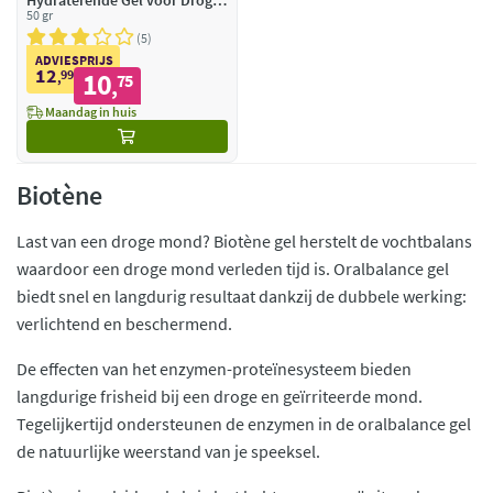
Hydraterende Gel voor Droge
Mond
50 gr
5
ADVIESPRIJS
12
99
10
,
75
,
Maandag in huis
Biotène
Last van een droge mond? Biotène gel herstelt de vochtbalans
waardoor een droge mond verleden tijd is. Oralbalance gel
biedt snel en langdurig resultaat dankzij de dubbele werking:
verlichtend en beschermend.
De effecten van het enzymen-proteïnesysteem bieden
langdurige frisheid bij een droge en geïrriteerde mond.
Tegelijkertijd ondersteunen de enzymen in de oralbalance gel
de natuurlijke weerstand van je speeksel.