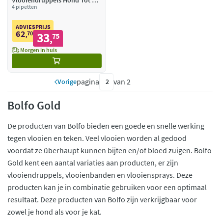
Vlooiendruppels Hond Tot 4
kg
4 pipetten
ADVIESPRIJS
62
70
33
,
75
,
Morgen in huis
pagina
van 2
Vorige
Bolfo Gold
De producten van Bolfo bieden een goede en snelle werking
tegen vlooien en teken. Veel vlooien worden al gedood
voordat ze überhaupt kunnen bijten en/of bloed zuigen. Bolfo
Gold kent een aantal variaties aan producten, er zijn
vlooiendruppels, vlooienbanden en vlooiensprays. Deze
producten kan je in combinatie gebruiken voor een optimaal
resultaat. Deze producten van Bolfo zijn verkrijgbaar voor
zowel je hond als voor je kat.