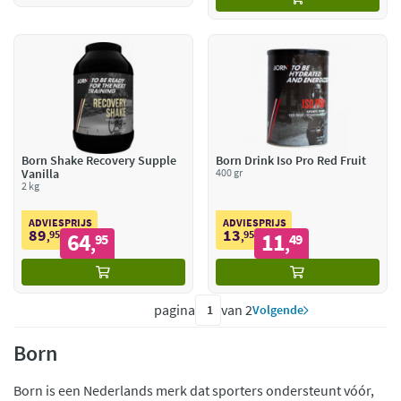
Born Shake Recovery Supple
Born Drink Iso Pro Red Fruit
Vanilla
400 gr
2 kg
ADVIESPRIJS
ADVIESPRIJS
89
13
95
64
95
11
,
95
,
49
,
,
pagina
van 2
Volgende
Born
Born is een Nederlands merk dat sporters ondersteunt vóór,