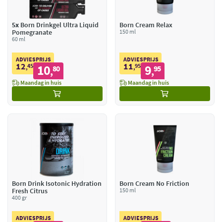
5x
Born Drinkgel Ultra Liquid
Born Cream Relax
Pomegranate
150 ml
60 ml
ADVIESPRIJS
ADVIESPRIJS
12
11
45
10
95
9
,
80
,
95
,
,
Maandag in huis
Maandag in huis
Born Drink Isotonic Hydration
Born Cream No Friction
Fresh Citrus
150 ml
400 gr
ADVIESPRIJS
ADVIESPRIJS