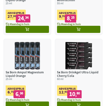
Liquid Orange
Bosvruchten
25 ml
55 ml
ADVIESPRIJS
ADVIESPRIJS
27
9
00
24
95
8
,
34
,
25
,
,
Maandag in huis
Maandag in huis
5x
Born Ampul Magnesium
5x
Born Drinkgel Ultra Liquid
Liquid Orange
Cherry/Cola
25 ml
60 ml
ADVIESPRIJS
ADVIESPRIJS
6
12
75
6
45
10
,
36
,
80
,
,
Maandag in huis
Maandag in huis