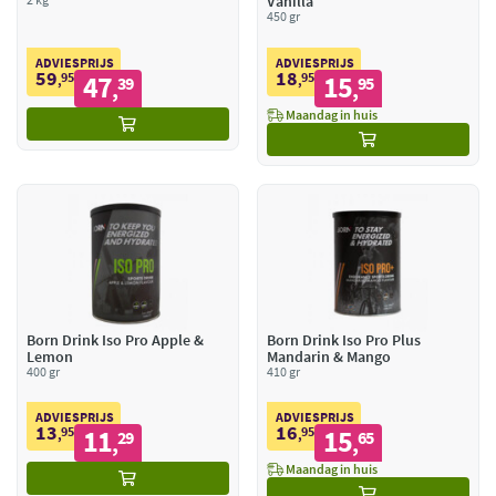
Vanilla
450 gr
ADVIESPRIJS
ADVIESPRIJS
59
18
95
47
95
15
,
39
,
95
,
,
Maandag in huis
Born Drink Iso Pro Apple &
Born Drink Iso Pro Plus
Lemon
Mandarin & Mango
400 gr
410 gr
ADVIESPRIJS
ADVIESPRIJS
13
16
95
11
95
15
,
29
,
65
,
,
Maandag in huis