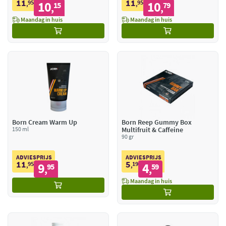
11
11
95
10
95
10
,
15
,
79
,
,
Maandag in huis
Maandag in huis
Born Cream Warm Up
Born Reep Gummy Box
150 ml
Multifruit & Caffeine
90 gr
ADVIESPRIJS
ADVIESPRIJS
11
5
95
9
19
4
,
95
,
59
,
,
Maandag in huis