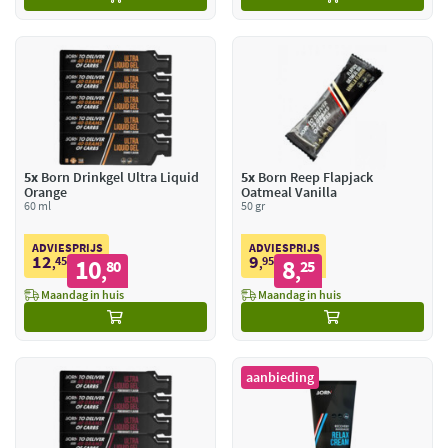
5x
Born Drinkgel Ultra Liquid
5x
Born Reep Flapjack
Orange
Oatmeal Vanilla
60 ml
50 gr
ADVIESPRIJS
ADVIESPRIJS
12
9
45
10
95
8
,
80
,
25
,
,
Maandag in huis
Maandag in huis
aanbieding