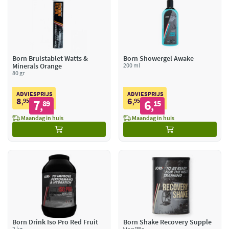
Born Bruistablet Watts &
Born Showergel Awake
Minerals Orange
200 ml
80 gr
ADVIESPRIJS
ADVIESPRIJS
8
6
95
7
95
6
,
89
,
15
,
,
Maandag in huis
Maandag in huis
Born Drink Iso Pro Red Fruit
Born Shake Recovery Supple
2 kg