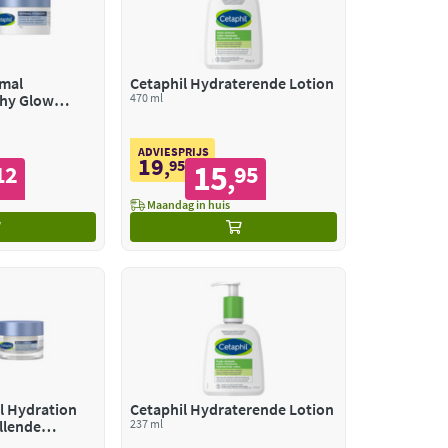
imal
Cetaphil Hydraterende Lotion
thy Glow
470 ml
ADVIESPRIJS
19
,
95
15
12
95
,
Maandag in huis
l Hydration
Cetaphil Hydraterende Lotion
llende
237 ml