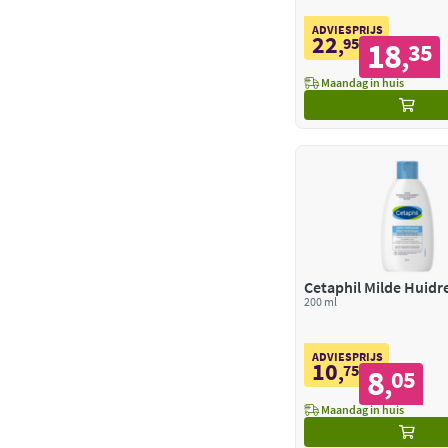
ADVIESPRIJS
22
,
95
18
35
,
Maandag in huis
Cetaphil Milde Huidr
200 ml
ADVIESPRIJS
10
,
75
8
05
,
Maandag in huis