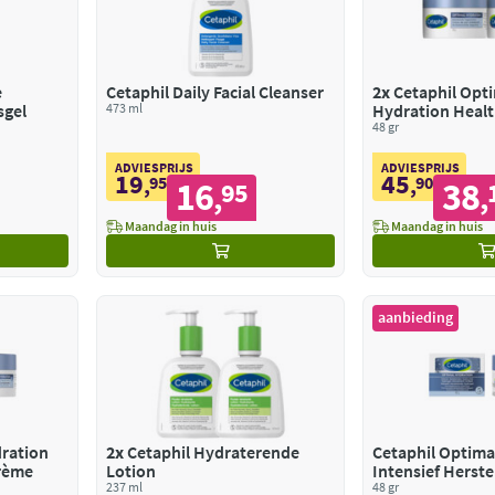
e
Cetaphil Daily Facial Cleanser
2x
Cetaphil Opt
sgel
473 ml
Hydration Heal
Dagcrème
48 gr
ADVIESPRIJS
ADVIESPRIJS
19
45
,
95
,
90
16
38
95
,
,
Maandag in huis
Maandag in huis
aanbieding
dration
2x
Cetaphil Hydraterende
Cetaphil Optima
rème
Lotion
Intensief Herste
237 ml
Hydrogel
48 gr