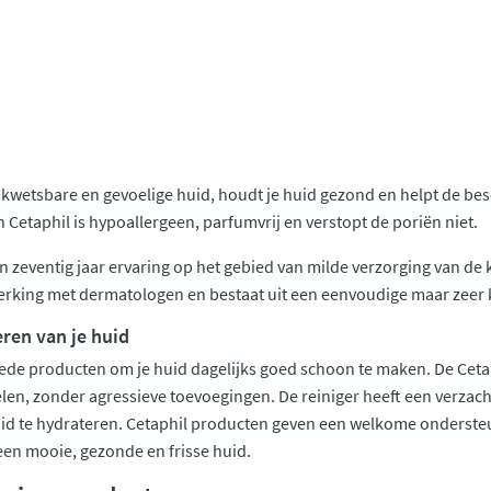
kwetsbare en gevoelige huid, houdt je huid gezond en helpt de besch
 Cetaphil is hypoallergeen, parfumvrij en verstopt de poriën niet.
n zeventig jaar ervaring op het gebied van milde verzorging van de 
rking met dermatologen en bestaat uit een eenvoudige maar zeer k
ren van je huid
ede producten om je huid dagelijks goed schoon te maken. De Cetap
en, zonder agressieve toevoegingen. De reiniger heeft een verzacht
huid te hydrateren. Cetaphil producten geven een welkome onderst
s een mooie, gezonde en frisse huid.