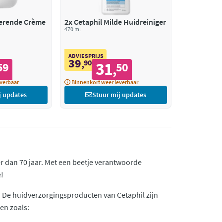
terende Crème
2x
Cetaphil Milde Huidreiniger
470 ml
ADVIESPRIJS
39
,
90
31
59
50
,
verbaar
Binnenkort weer leverbaar
j updates
Stuur mij updates
er dan 70 jaar. Met een beetje verantwoorde
e!
 De huidverzorgingsproducten van Cetaphil zijn
n zoals: