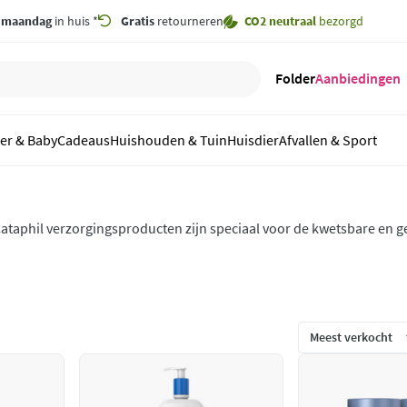
,
maandag
in huis *
Gratis
retourneren
CO2 neutraal
bezorgd
Folder
Aanbiedingen
er & Baby
Cadeaus
Huishouden & Tuin
Huisdier
Afvallen & Sport
ataphil verzorgingsproducten zijn speciaal voor de kwetsbare en g
ijn van de allerhoogste kwaliteit en gemaakt in samenwerking met
oor mensen met eczeem of acne.