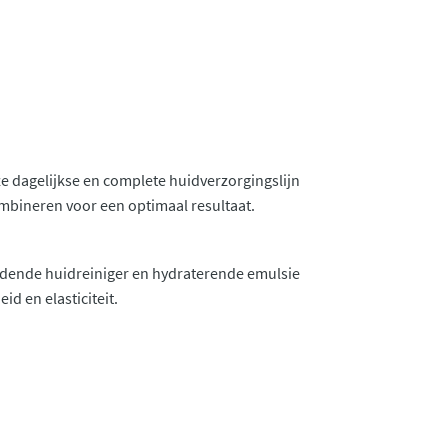
ze dagelijkse en complete huidverzorgingslijn
ombineren voor een optimaal resultaat.
oedende huidreiniger en hydraterende emulsie
d en elasticiteit.