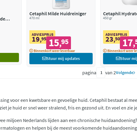
Cetaphil Milde Huidreiniger
Cetaphil Hydra
nde
470 ml
450 gr
ADVIESPRIJS
ADVIESPRIJS
19
23
,
95
,
50
15
17
95
,
,
Binnenkort weer leverbaar
Binnenkort weer le
Stuur mij updates
Stuur mi
pagina
van 2
Volgende
ssing voor een kwetsbare en gevoelige huid. Cetaphil bestaat al me
et je huid er snel weer stralend, fris en gezond uit. En voel en zie j
wee miljoen Nederlands lijden aan een chronische huidaandoening?
ermatologen en helpen bij de meest voorkomende huidaandoeninge