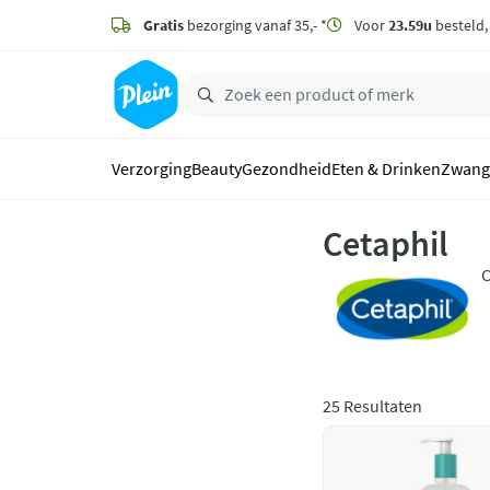
naar
hoofdinhoud
Gratis
bezorging vanaf 35,- *
Voor
23.59u
besteld
zoeken
Verzorging
Beauty
Gezondheid
Eten & Drinken
Zwang
Cetaphil
C
z
v
25 Resultaten