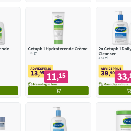
rende
Cetaphil Hydraterende Crème
2x
Cetaphil Daily
100 gr
Cleanser
473 ml
ADVIESPRIJS
ADVIESPRIJS
13
39
,
95
,
90
11
33
15
,
,
Maandag in huis
Maandag in huis