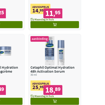
ADVIESPRIJS
14
,
95
11
25
95
,
Maandag in huis
aanbieding
l Hydration
Cetaphil Optimal Hydration
agcrème
48h Activation Serum
30 ml
ADVIESPRIJS
25
,
95
18
49
89
,
Maandag in huis