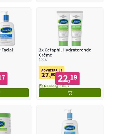
 Facial
2x
Cetaphil Hydraterende
Crème
100 gr
ADVIESPRIJS
27
,
90
22
17
19
,
Maandag in huis