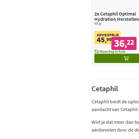
2x
Cetaphil Optimal
Hydration Herstelle
Nachtcrème
48 gr
ADVIESPRIJS
45
,
90
36
22
,
Maandag in huis
Cetaphil
Cetaphil biedt de oplo
aandacht van Cetaphil zi
Wist je dat meer dan t
aanbevolen door de d