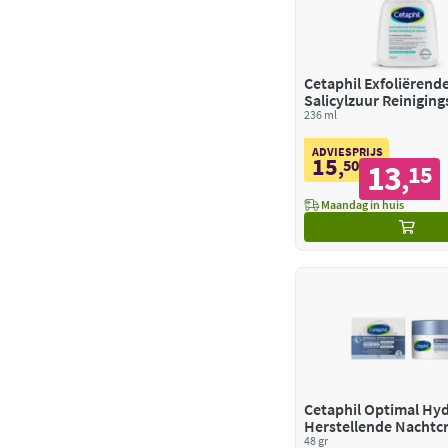
Cetaphil Exfoliërend
Salicylzuur Reiniging
236 ml
ADVIESPRIJS
15
,
50
13
15
,
Maandag in huis
Cetaphil Optimal Hy
Herstellende Nachtc
48 gr