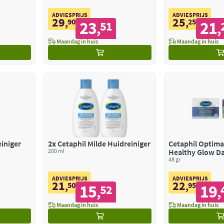
ADVIESPRIJS
ADVIESPRIJS
29
25
,
90
,
25
23
21
51
,
,
Maandag in huis
Maandag in huis
einiger
2x
Cetaphil Milde Huidreiniger
Cetaphil Optima
200 ml
Healthy Glow D
48 gr
ADVIESPRIJS
ADVIESPRIJS
21
22
,
50
,
95
15
19
52
,
,
Maandag in huis
Maandag in huis