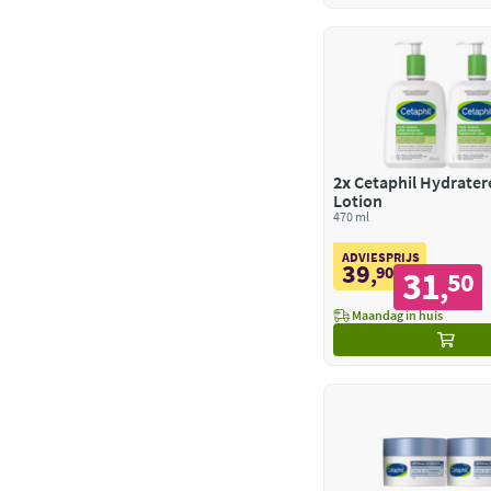
2x
Cetaphil Hydrate
Lotion
470 ml
ADVIESPRIJS
39
,
90
31
50
,
Maandag in huis