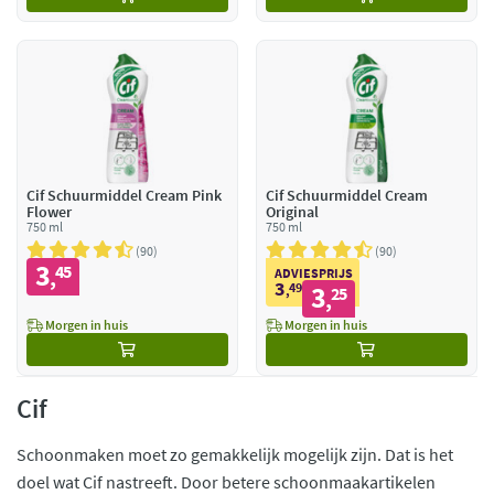
Cif Schuurmiddel Cream Pink
Cif Schuurmiddel Cream
Flower
Original
750 ml
750 ml
90
90
3
45
,
ADVIESPRIJS
3
49
3
,
25
,
Morgen in huis
Morgen in huis
Cif
Schoonmaken moet zo gemakkelijk mogelijk zijn. Dat is het
doel wat Cif nastreeft. Door betere schoonmaakartikelen