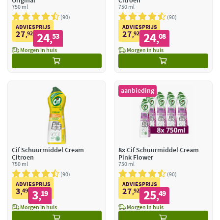
Original
Citroen
750 ml
750 ml
90
90
ADVIESPRIJS
ADVIESPRIJS
27
27
92
24
92
24
,
53
,
08
,
,
Morgen in huis
Morgen in huis
aanbieding
Cif Schuurmiddel Cream
8x
Cif Schuurmiddel Cream
Citroen
Pink Flower
750 ml
750 ml
90
90
ADVIESPRIJS
ADVIESPRIJS
3
27
49
3
92
25
,
19
,
49
,
,
Morgen in huis
Morgen in huis