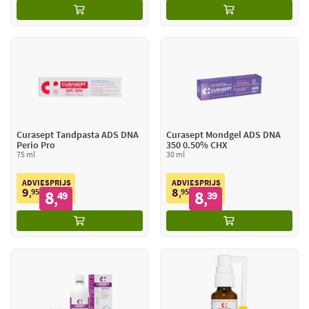
Curasept Tandpasta ADS DNA
Curasept Mondgel ADS DNA
Perio Pro
350 0.50% CHX
75 ml
30 ml
ADVIESPRIJS
ADVIESPRIJS
9
8
95
8
95
8
,
49
,
39
,
,