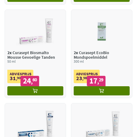
2x
Curasept Biosmalto
2x
Curasept EcoBio
Mousse Gevoelige Tanden
Mondspoelmiddel
50 ml
300 ml
ADVIESPRIJS
ADVIESPRIJS
31
23
90
24
98
17
,
60
,
29
,
,