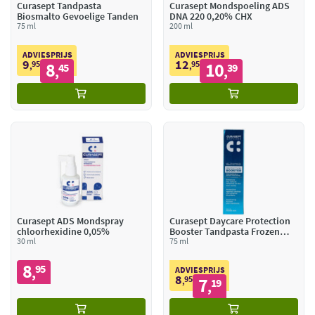
Curasept Tandpasta
Curasept Mondspoeling ADS
Biosmalto Gevoelige Tanden
DNA 220 0,20% CHX
75 ml
200 ml
ADVIESPRIJS
ADVIESPRIJS
9
12
95
8
95
10
,
45
,
39
,
,
Curasept ADS Mondspray
Curasept Daycare Protection
chloorhexidine 0,05%
Booster Tandpasta Frozen
30 ml
Mint
75 ml
8
95
,
ADVIESPRIJS
8
95
7
,
19
,