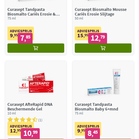
Curasept Tandpasta
Curasept Biosmalto Mousse
Biosmalto Cariës Erosie &
Cariës Erosie Slijtage
Slijtage
75 ml
50 ml
ADVIESPRIJS
ADVIESPRIJS
9
15
95
7
95
12
,
85
,
79
,
,
Curasept AfteRapid DNA
Curasept Tandpasta
Beschermende Gel
Biosmalto Baby 6+mnd
10 ml
75 ml
1
ADVIESPRIJS
ADVIESPRIJS
12
9
95
10
95
8
,
99
,
45
,
,