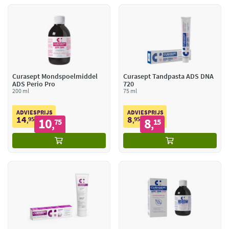
Curasept Mondspoelmiddel
Curasept Tandpasta ADS DNA
ADS Perio Pro
720
200 ml
75 ml
ADVIESPRIJS
ADVIESPRIJS
14
8
95
10
95
8
,
75
,
15
,
,