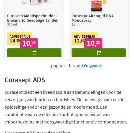
Curasept Mondspoelmiddel
Curasept Afterapid DNA
Biosmalto Gevoelige Tanden
Mondspray
300 ml
15 ml
ADVIESPRIJS
ADVIESPRIJS
14
12
95
10
95
10
,
95
,
29
,
,
pagina
van 3
Volgende
Curasept ADS
Curasept biedt een breed scala aan behandelingen voor de
verzorging van tanden en tandvlees. De meest geavanceerde
oplossingen voor een gezonde en mooie mond. Een
combinatie van de effectieve antiplaque-activiteit van
chloorhexidine met hoogwaardige functionele componenten.