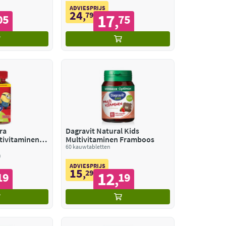
ADVIESPRIJS
24
,
79
17
05
75
,
tra
Dagravit Natural Kids
ivitaminen 6-
Multivitaminen Framboos
60 kauwtabletten
ADVIESPRIJS
15
,
29
12
19
19
,