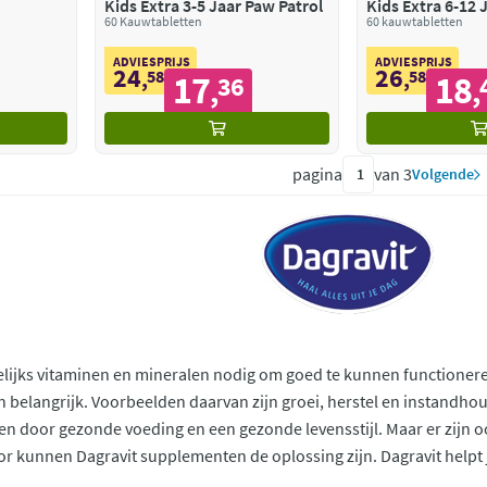
Kids Extra 3-5 Jaar Paw Patrol
Kids Extra 6-12 
60 Kauwtabletten
Spongebob
60 kauwtabletten
ADVIESPRIJS
ADVIESPRIJS
24
26
,
58
,
58
17
18
36
,
,
pagina
van 3
Volgende
lijks vitaminen en mineralen nodig om goed te kunnen functioneren. 
 belangrijk. Voorbeelden daarvan zijn groei, herstel en instandho
nen door gezonde voeding en een gezonde levensstijl. Maar er zijn o
 kunnen Dagravit supplementen de oplossing zijn. Dagravit helpt je