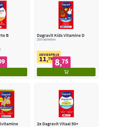
rte B
Dagravit Kids Vitamine D
200 tabletten
ADVIESPRIJS
11
,
79
8
09
75
,
ivitamine
2x
Dagravit Vitaal 50+