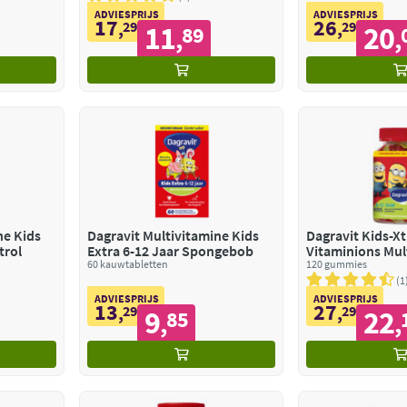
ADVIESPRIJS
ADVIESPRIJS
17
26
,
29
,
29
11
20
89
,
,
ne Kids
Dagravit Multivitamine Kids
Dagravit Kids-X
trol
Extra 6-12 Jaar Spongebob
Vitaminions Mult
60 kauwtabletten
12 jaar
120 gummies
1
ADVIESPRIJS
ADVIESPRIJS
13
27
,
29
,
29
9
22
85
,
,