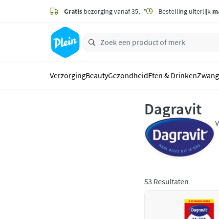
naar
hoofdinhoud
Gratis
bezorging vanaf 35,- *
Bestelling uiterlijk
m
zoeken
Verzorging
Beauty
Gezondheid
Eten & Drinken
Zwang
Dagravit
V
e
53 Resultaten