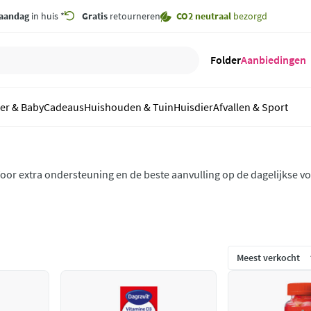
aandag
in huis *
Gratis
retourneren
CO2 neutraal
bezorgd
Folder
Aanbiedingen
er & Baby
Cadeaus
Huishouden & Tuin
Huisdier
Afvallen & Sport
oor extra ondersteuning en de beste aanvulling op de dagelijkse vo
n mineralen van Dagravit. Dagravit helpt je om alles uit de dag te ha