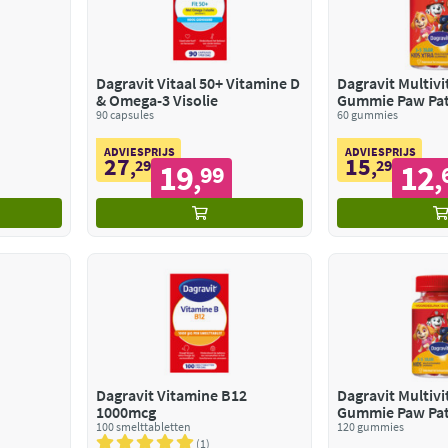
Dagravit Vitaal 50+ Vitamine D
Dagravit Multiv
& Omega-3 Visolie
Gummie Paw Pat
90 capsules
60 gummies
ADVIESPRIJS
ADVIESPRIJS
27
15
,
29
,
29
19
12
99
,
,
Dagravit Vitamine B12
Dagravit Multiv
1000mcg
Gummie Paw Pat
100 smelttabletten
120 gummies
1