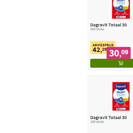
Dagravit Totaal 30
500 stuks
ADVIESPRIJS
42
,
29
30
09
,
Dagravit Totaal 30
100 stuks