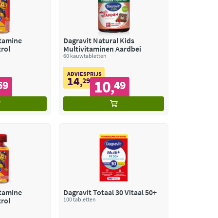
itamine
Dagravit Natural Kids
rol
Multivitaminen Aardbei
60 kauwtabletten
ADVIESPRIJS
14
,
29
10
69
49
,
itamine
Dagravit Totaal 30 Vitaal 50+
rol
100 tabletten