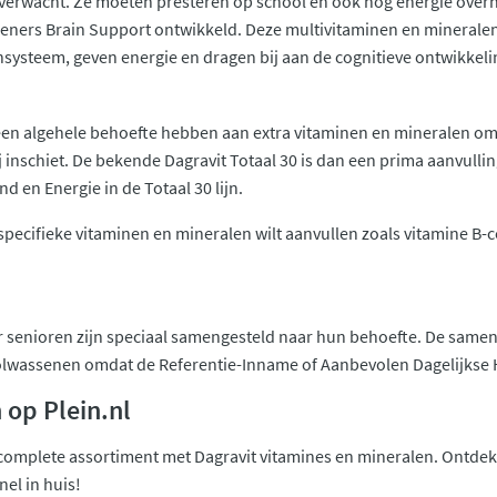
 verwacht. Ze moeten presteren op school en ook nog energie overh
Tieners Brain Support ontwikkeld. Deze multivitaminen en mineral
steem, geven energie en dragen bij aan de cognitieve ontwikkelin
 algehele behoefte hebben aan extra vitaminen en mineralen omdat 
 inschiet. De bekende Dagravit Totaal 30 is dan een prima aanvullin
d en Energie in de Totaal 30 lijn.
e specifieke vitaminen en mineralen wilt aanvullen zoals vitamine B
 senioren zijn speciaal samengesteld naar hun behoefte. De samen
olwassenen omdat de Referentie-Inname of Aanbevolen Dagelijkse H
 op Plein.nl
 complete assortiment met Dagravit vitamines en mineralen. Ontdek w
snel in huis!