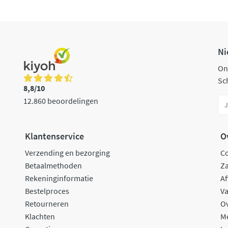
Ni
On
Sch
8,8/10
12.860 beoordelingen
Klantenservice
O
Verzending en bezorging
C
Betaalmethoden
Za
Rekeninginformatie
Af
Bestelproces
Va
Retourneren
O
Klachten
M