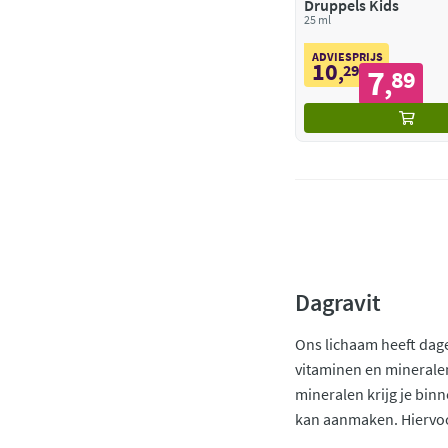
Druppels Kids
25 ml
ADVIESPRIJS
10
,
29
7
89
,
Dagravit
Ons lichaam heeft dage
vitaminen en mineralen
mineralen krijg je bin
kan aanmaken. Hiervoor