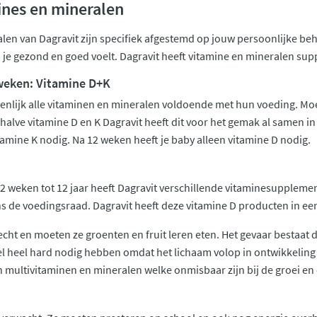
ines en mineralen
len van Dagravit zijn specifiek afgestemd op jouw persoonlijke beho
 je gezond en goed voelt. Dagravit heeft vitamine en mineralen sup
 weken: Vitamine D+K
genlijk alle vitaminen en mineralen voldoende met hun voeding. Moe
alve vitamine D en K Dagravit heeft dit voor het gemak al samen in é
tamine K nodig. Na 12 weken heeft je baby alleen vitamine D nodig.
12 weken tot 12 jaar heeft Dagravit verschillende vitaminesupplemen
 de voedingsraad. Dagravit heeft deze vitamine D producten in een
cht en moeten ze groenten en fruit leren eten. Het gevaar bestaat 
wel heel hard nodig hebben omdat het lichaam volop in ontwikkeling 
en multivitaminen en mineralen welke onmisbaar zijn bij de groei en