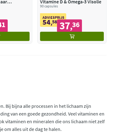
Jaar
Vitamine D & Omega-3 Visolie
90 capsules
ADVIESPRIJS
54
,
58
37
41
36
,
Bij bijna alle processen in het lichaam zijn
uding van een goede gezondheid. Veel vitaminen en
ok vitaminen en mineralen die ons lichaam niet zelf
 om alles uit de dag te halen.