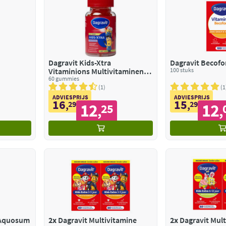
Dagravit Kids-Xtra
Dagravit Becofo
Vitaminions Multivitaminen 6-
100 stuks
12 jaar
60 gummies
1
1
ADVIESPRIJS
ADVIESPRIJS
16
15
,
29
,
29
12
12
25
,
,
 Aquosum
2x
Dagravit Multivitamine
2x
Dagravit Mult