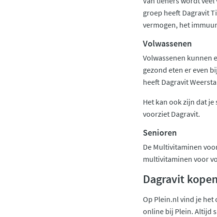
Van tieners wordt veel
groep heeft Dagravit 
vermogen, het immuunsy
Volwassenen
Volwassenen kunnen een
gezond eten er even bij
heeft Dagravit Weerstan
Het kan ook zijn dat j
voorziet Dagravit.
Senioren
De Multivitaminen voor
multivitaminen voor v
Dagravit kopen
Op Plein.nl vind je het
online bij Plein. Altijd 