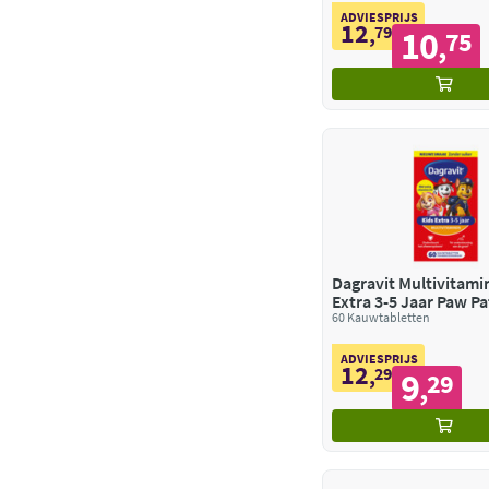
ADVIESPRIJS
12
,
79
10
75
,
Dagravit Multivitami
Extra 3-5 Jaar Paw Pa
60 Kauwtabletten
ADVIESPRIJS
12
,
29
9
29
,