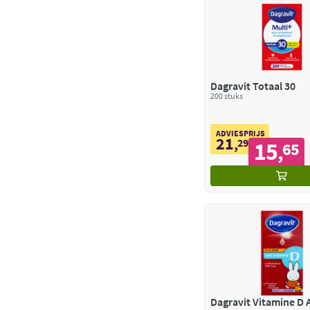
Dagravit Totaal 30
200 stuks
ADVIESPRIJS
21
,
29
15
65
,
Dagravit Vitamine D