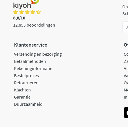
On
Sch
8,8/10
12.855 beoordelingen
Klantenservice
O
Verzending en bezorging
C
Betaalmethoden
Za
Rekeninginformatie
Af
Bestelproces
Va
Retourneren
O
Klachten
M
Garantie
In
Duurzaamheid