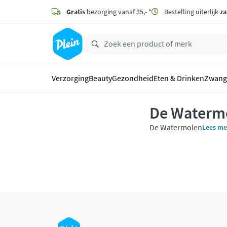
naar
hoofdinhoud
Gratis
bezorging vanaf 35,- *
Bestelling uiterlijk
za
zoeken
Verzorging
Beauty
Gezondheid
Eten & Drinken
Zwang
De Waterm
De Watermolen
Lees me