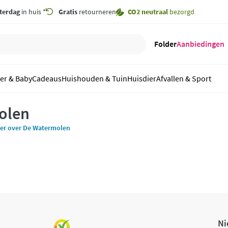
terdag
in huis *
Gratis
retourneren
CO2 neutraal
bezorgd
Folder
Aanbiedingen
er & Baby
Cadeaus
Huishouden & Tuin
Huisdier
Afvallen & Sport
olen
er over De Watermolen
Ni