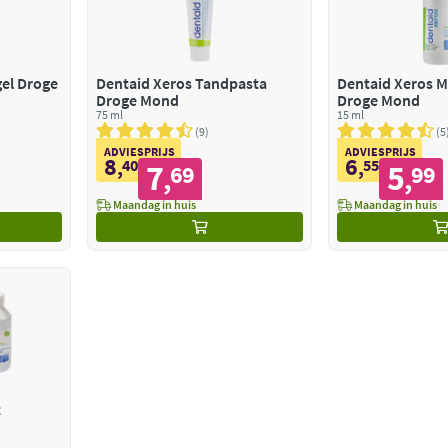
el Droge
Dentaid Xeros Tandpasta
Dentaid Xeros 
Droge Mond
Droge Mond
75 ml
15 ml
9
5
ADVIESPRIJS
ADVIESPRIJS
8
6
,
40
,
55
7
5
69
99
,
,
Maandag in huis
Maandag in huis
t