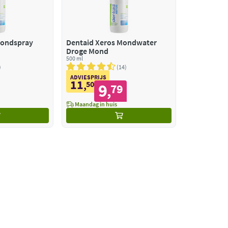
Mondspray
Dentaid Xeros Mondwater
Droge Mond
500 ml
14
ADVIESPRIJS
11
,
50
9
79
,
Maandag in huis