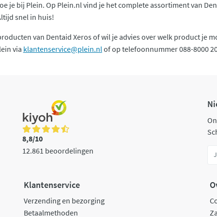
 je bij Plein. Op Plein.nl vind je het complete assortiment van Den
ltijd snel in huis!
producten van Dentaid Xeros of wil je advies over welk product je
ein via
klantenservice@plein.nl
of op telefoonnummer 088-8000 20
Ni
On
Sch
8,8/10
12.861 beoordelingen
Klantenservice
O
Verzending en bezorging
C
Betaalmethoden
Za