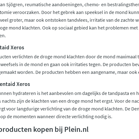
van Sjögren, reumatische aandoeningen, chemo- en bestralingsthe
stomie veroorzaken. Door het gebrek aan speeksel in de mond kunn
s veel groter, maar ook ontstoken tandvlees, irritatie van de zach
roge mond klachten. Ook op sociaal gebied kan het problemen met 
en.
taid Xeros
ucten verlichten de droge mond klachten door de mond maximaal 
eefsels in de mond en gaan ook irritaties tegen. De producten bev
 gemaakt worden. De producten hebben een aangename, maar ook e
entaid Xeros
nnen hydrateren is het aanbevolen om dagelijks de tandpasta en 
 nachts zijn de klachten van een droge mond het ergst. Voor de nach
rgt voor langdurige verlichting van de droge mond klachten. De Dent
 op de momenten wanneer directe verlichting nodig is.
producten kopen bij Plein.nl