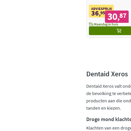
ADVIESPRIJS
36
,
95
30
87
,
Maandag in huis
Dentaid Xeros
Dentaid Xeros valt ond
de bevolking te verbe
producten aan die ond
tanden en kiezen.
Droge mond klacht
Klachten van een drog