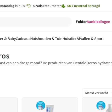
,
maandag
in huis *
Gratis
retourneren
CO2 neutraal
bezorgd
Folder
Aanbiedingen
er & Baby
Cadeaus
Huishouden & Tuin
Huisdier
Afvallen & Sport
ros
ast van een droge mond? De producten van Dentaid Xeros hydrater
ond en verlichten de droge mond klachten. Dentaid Xeros onderst
an speeksel en helpt daarmee de klachten te verminderen.