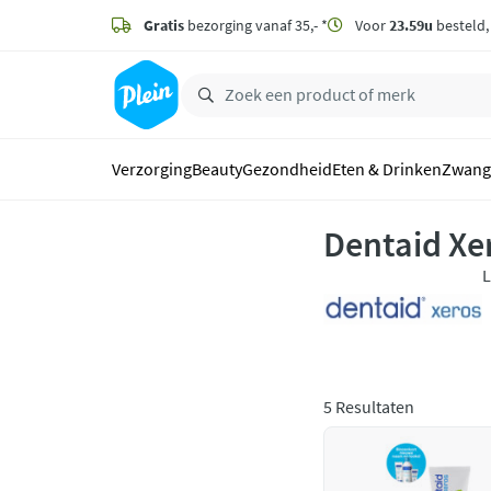
naar
hoofdinhoud
Gratis
bezorging vanaf 35,- *
Voor
23.59u
besteld
zoeken
Verzorging
Beauty
Gezondheid
Eten & Drinken
Zwang
Dentaid Xe
L
m
v
5 Resultaten