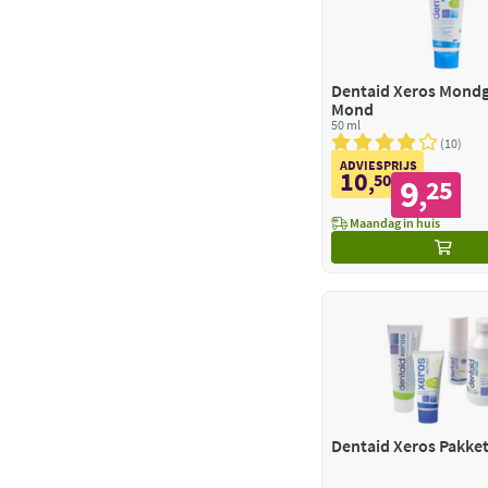
Dentaid Xeros Mondg
Mond
50 ml
10
ADVIESPRIJS
10
,
50
9
25
,
Maandag in huis
Dentaid Xeros Pakke