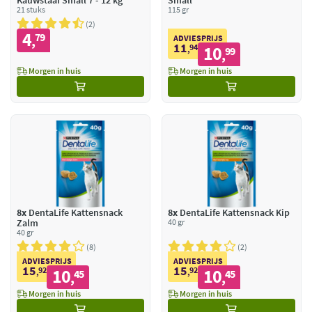
Kauwstaaf Small 7 - 12 kg
Small
21 stuks
115 gr
2
4
79
,
ADVIESPRIJS
11
94
10
,
99
,
Morgen in huis
Morgen in huis
8x
DentaLife Kattensnack
8x
DentaLife Kattensnack Kip
Zalm
40 gr
40 gr
8
2
ADVIESPRIJS
ADVIESPRIJS
15
15
92
10
92
10
,
45
,
45
,
,
Morgen in huis
Morgen in huis