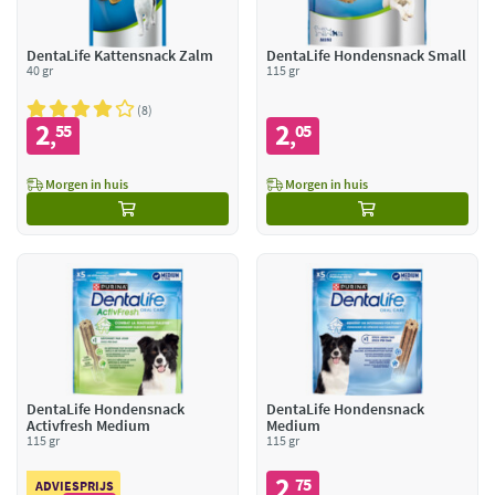
DentaLife Kattensnack Zalm
DentaLife Hondensnack Small
40 gr
115 gr
8
2
2
55
05
,
,
Morgen in huis
Morgen in huis
DentaLife Hondensnack
DentaLife Hondensnack
Activfresh Medium
Medium
115 gr
115 gr
2
75
,
ADVIESPRIJS