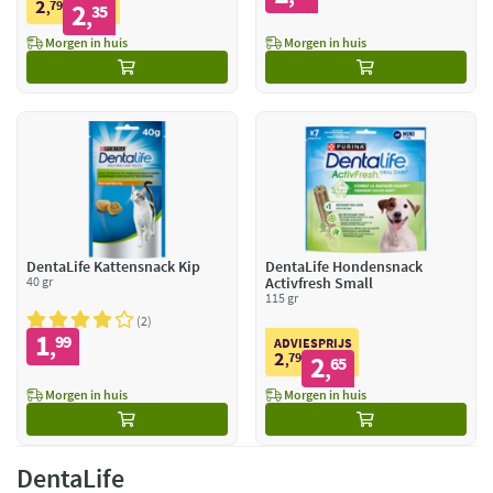
2
79
2
,
35
,
Morgen in huis
Morgen in huis
DentaLife Kattensnack Kip
DentaLife Hondensnack
40 gr
Activfresh Small
115 gr
2
1
99
,
ADVIESPRIJS
2
79
2
,
65
,
Morgen in huis
Morgen in huis
DentaLife