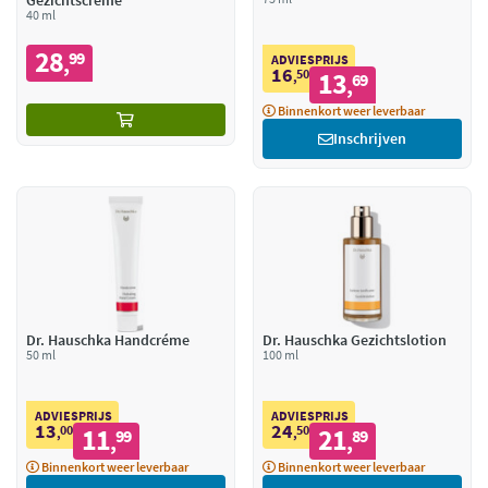
Gezichtscreme
40 ml
28
99
,
ADVIESPRIJS
16
50
13
,
69
,
Binnenkort weer leverbaar
Inschrijven
Dr. Hauschka Handcréme
Dr. Hauschka Gezichtslotion
50 ml
100 ml
ADVIESPRIJS
ADVIESPRIJS
13
24
00
11
50
21
,
99
,
89
,
,
Binnenkort weer leverbaar
Binnenkort weer leverbaar