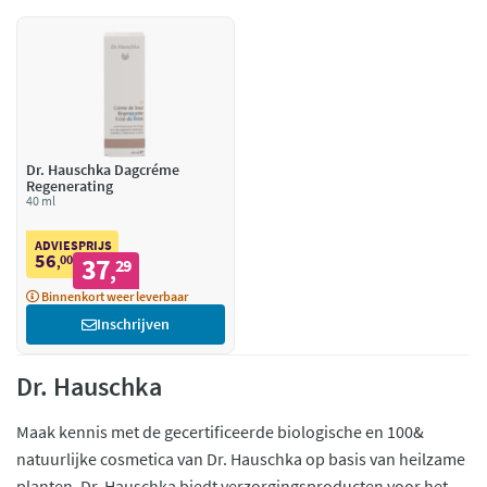
Dr. Hauschka Dagcréme
Regenerating
40 ml
ADVIESPRIJS
56
00
37
,
29
,
Binnenkort weer leverbaar
Inschrijven
Dr. Hauschka
Maak kennis met de gecertificeerde biologische en 100&
natuurlijke cosmetica van Dr. Hauschka op basis van heilzame
planten. Dr. Hauschka biedt verzorgingsproducten voor het