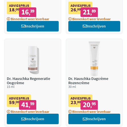
ADVIESPRIJS
ADVIESPRIJS
18
26
00
16
00
21
,
39
,
89
,
,
Binnenkort weer leverbaar
Binnenkort weer leverbaar
Inschrijven
Inschrijven
Dr. Hauschka Regeneratie
Dr. Hauschka Dagcrème
Oogcrème
Rozencrème
15 ml
30 ml
ADVIESPRIJS
ADVIESPRIJS
59
23
00
41
00
20
,
59
,
95
,
,
Binnenkort weer leverbaar
Binnenkort weer leverbaar
Inschrijven
Inschrijven