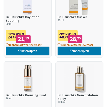
Dr. Hauschka Daylotion
Dr. Hauschka Masker
Soothing
30 ml
50 ml
ADVIESPRIJS
ADVIESPRIJS
24
40
50
21
00
28
,
59
,
25
,
,
Binnenkort weer leverbaar
Binnenkort weer leverbaar
Inschrijven
Inschrijven
Dr. Hauschka Bronzing Fluid
Dr. Hauschka Gezichtslotion
18 ml
Spray
100 ml