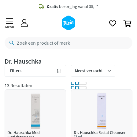
naar
oofdinhoud
Gratis
bezorging vanaf 35,- *
zoeken
0
Voor
23.59u
besteld,
maandag
in huis *
Menu
Gratis
retourneren
8,8/10
Goed
CO2 neutraal
bezorgd
Dr. Hauschka
Betaal met Klarna
Filters
13 Resultaten
Dr. Hauschka Med
Dr. Hauschka Facial Cleanser
75 ml