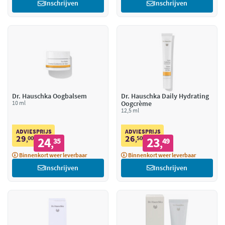
Inschrijven
Inschrijven
Dr. Hauschka Oogbalsem
Dr. Hauschka Daily Hydrating
10 ml
Oogcrème
12,5 ml
ADVIESPRIJS
ADVIESPRIJS
29
26
00
24
50
23
,
35
,
49
,
,
Binnenkort weer leverbaar
Binnenkort weer leverbaar
Inschrijven
Inschrijven