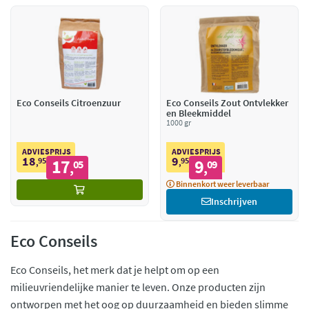
Eco Conseils Citroenzuur
Eco Conseils Zout Ontvlekker
en Bleekmiddel
1000 gr
ADVIESPRIJS
ADVIESPRIJS
18
9
95
17
95
9
,
05
,
09
,
,
Binnenkort weer leverbaar
Inschrijven
Eco Conseils
Eco Conseils, het merk dat je helpt om op een
milieuvriendelijke manier te leven. Onze producten zijn
ontworpen met het oog op duurzaamheid en bieden slimme