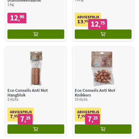
Diatomeeënaarde
1 kg
12
95
,
ADVIESPRIJS
13
95
12
,
75
,
Eco Conseils Anti Mot
Eco Conseils Anti Mot
Hangblok
Knikkers
2 stuks
15 stuks
ADVIESPRIJS
ADVIESPRIJS
7
7
95
7
95
7
,
25
,
25
,
,