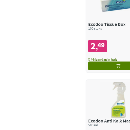
Ecodoo Tissue Box
100 stuks
2
49
,
Maandag in huis
Ecodoo Anti Kalk Ma
500 ml