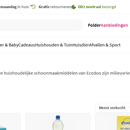
,
maandag
in huis *
Gratis
retourneren
CO2 neutraal
bezorgd
Folder
Aanbiedingen
er & Baby
Cadeaus
Huishouden & Tuin
Huisdier
Afvallen & Sport
e huishoudelijke schoonmaakmiddelen van Ecodoo zijn milieuvrien
indt het assortiment van Ecodoo online bij Plein. Snel in huis!