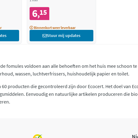
6
15
,
r
Binnenkort weer leverbaar
ates
Stuur mij updates
de fomules voldoen aan alle behoeften om het huis mee schoon te m
oud, wassen, luchtverfrissers, huishoudelijk papier en toilet.
60 producten die gecontroleerd zijn door Ecocert. Het doel van Eco
gsmiddelen. Eenvoudig en natuurlijke artikelen produceren die bio
eren.
Ni