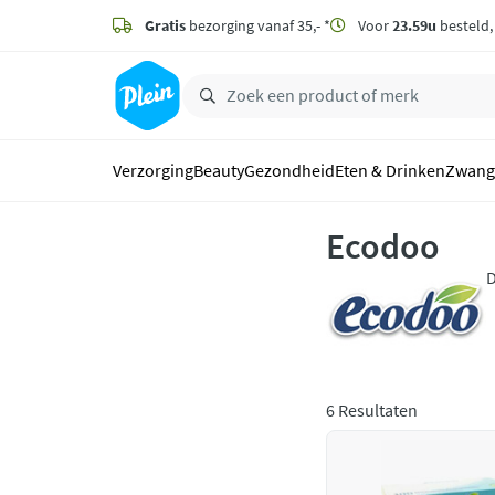
naar
hoofdinhoud
Gratis
bezorging vanaf 35,- *
Voor
23.59u
besteld
zoeken
Verzorging
Beauty
Gezondheid
Eten & Drinken
Zwang
Ecodoo
D
v
6 Resultaten