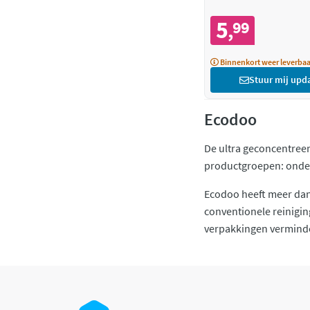
5
99
,
Binnenkort weer leverbaa
Stuur mij upd
Ecodoo
De ultra geconcentreer
productgroepen: onderh
Ecodoo heeft meer dan 
conventionele reinigin
verpakkingen vermind