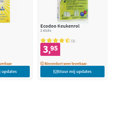
Ecodoo Keukenrol
2 stuks
1
3
95
,
verbaar
Binnenkort weer leverbaar
j updates
Stuur mij updates