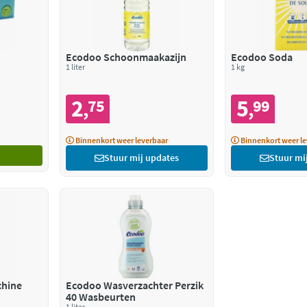
Ecodoo Schoonmaakazijn
Ecodoo Soda
1 liter
1 kg
2
5
75
99
,
,
Binnenkort weer leverbaar
Binnenkort weer le
Stuur mij updates
Stuur mi
chine
Ecodoo Wasverzachter Perzik
40 Wasbeurten
1 liter