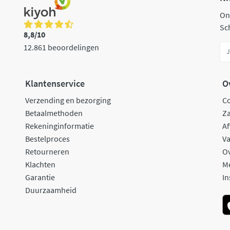
On
Sch
8,8/10
12.861 beoordelingen
Klantenservice
O
Verzending en bezorging
C
Betaalmethoden
Za
Rekeninginformatie
Af
Bestelproces
Va
Retourneren
O
Klachten
M
Garantie
In
Duurzaamheid