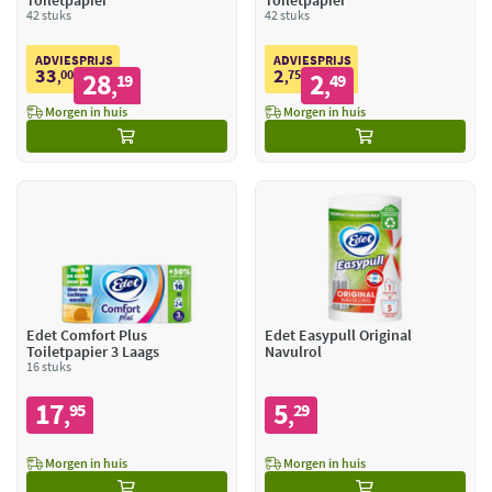
Toiletpapier
Toiletpapier
42 stuks
42 stuks
ADVIESPRIJS
ADVIESPRIJS
33
2
00
28
75
2
,
19
,
49
,
,
Morgen in huis
Morgen in huis
Edet Comfort Plus
Edet Easypull Original
Toiletpapier 3 Laags
Navulrol
16 stuks
17
5
95
29
,
,
Morgen in huis
Morgen in huis