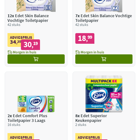
12x
Edet Skin Balance
7x
Edet Skin Balance Vochtige
Vochtige Toiletpapier
Toiletpapier
42 stuks
42 stuks
18
99
,
ADVIESPRIJS
34
20
30
,
19
,
Morgen in huis
Morgen in huis
2x
Edet Comfort Plus
8x
Edet Superior
Toiletpapier 3 Laags
Keukenpapier
16 stuks
2 stuks
ADVIESPRIJS
ADVIESPRIJS