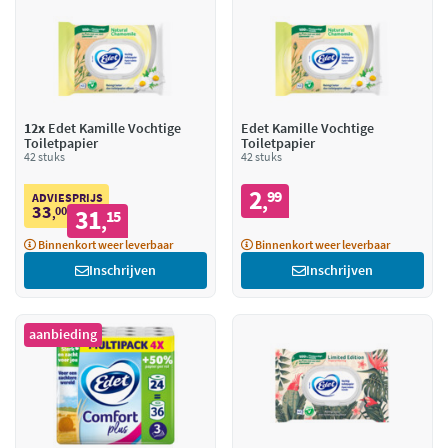
12x
Edet Kamille Vochtige
Edet Kamille Vochtige
Toiletpapier
Toiletpapier
42 stuks
42 stuks
2
99
,
ADVIESPRIJS
33
00
31
,
15
,
Binnenkort weer leverbaar
Binnenkort weer leverbaar
Inschrijven
Inschrijven
aanbieding