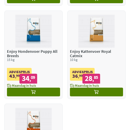
Enjoy Hondenvoer Puppy All
Enjoy Kattenvoer Royal
Breeds
Catmix
15 kg
10 kg
ADVIESPRIJS
ADVIESPRIJS
43
36
99
34
99
28
,
09
,
85
,
,
Maandag in huis
Maandag in huis