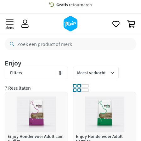
naar
oofdinhoud
Gratis
bezorging vanaf 35,- *
zoeken
0
Voor
23.59u
besteld,
maandag
in huis *
Menu
Gratis
retourneren
8,8/10
Goed
CO2 neutraal
bezorgd
Enjoy
Betaal met Klarna
Filters
7 Resultaten
Enjoy Hondenvoer Adult Lam
Enjoy Hondenvoer Adult