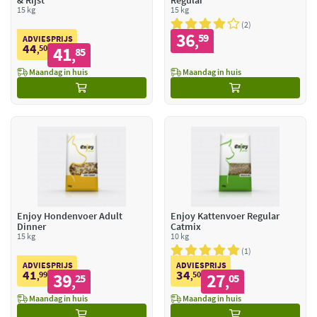
& Rijst
Regular
15 kg
15 kg
2
36
59
,
ADVIESPRIJS
44
50
41
,
85
,
Maandag in huis
Maandag in huis
Enjoy Hondenvoer Adult
Enjoy Kattenvoer Regular
Dinner
Catmix
15 kg
10 kg
1
ADVIESPRIJS
ADVIESPRIJS
41
34
99
39
50
27
,
25
,
05
,
,
Maandag in huis
Maandag in huis