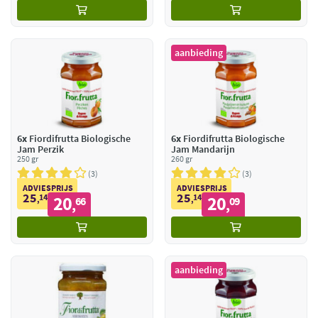
aanbieding
6x
Fiordifrutta Biologische
6x
Fiordifrutta Biologische
Jam Perzik
Jam Mandarijn
250 gr
260 gr
3
3
ADVIESPRIJS
ADVIESPRIJS
25
25
14
20
14
20
,
66
,
09
,
,
aanbieding