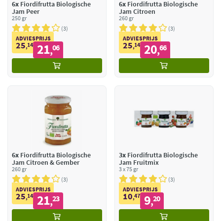
6x
Fiordifrutta Biologische
6x
Fiordifrutta Biologische
Jam Peer
Jam Citroen
250 gr
260 gr
3
3
ADVIESPRIJS
ADVIESPRIJS
25
25
14
21
14
20
,
06
,
66
,
,
6x
Fiordifrutta Biologische
3x
Fiordifrutta Biologische
Jam Citroen & Gember
Jam Fruitmix
260 gr
3 x 75 gr
3
3
ADVIESPRIJS
ADVIESPRIJS
25
10
14
21
47
9
,
23
,
20
,
,