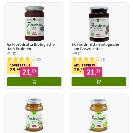
6x
Fiordifrutta Biologische
6x
Fiordifrutta Biologische
Jam Pruimen
Jam Bosvruchten
250 gr
250 gr
3
3
ADVIESPRIJS
ADVIESPRIJS
25
25
14
21
14
21
,
23
,
23
,
,