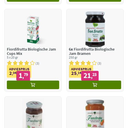
Fiordifrutta Biologische Jam
6x
Fiordifrutta Biologische
Cups Mix
Jam Bramen
5 x 20 gr
250 gr
3
3
ADVIESPRIJS
ADVIESPRIJS
2
25
04
1
14
21
,
79
,
23
,
,