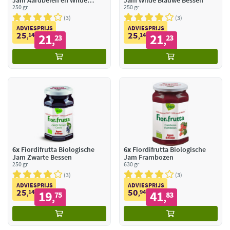
Jam Aardbeien en Wilde
Jam Wilde Blauwe Bessen
Aardbeien
250 gr
250 gr
3
3
ADVIESPRIJS
ADVIESPRIJS
25
25
14
21
14
21
,
23
,
23
,
,
6x
Fiordifrutta Biologische
6x
Fiordifrutta Biologische
Jam Zwarte Bessen
Jam Frambozen
250 gr
630 gr
3
3
ADVIESPRIJS
ADVIESPRIJS
25
50
14
19
94
41
,
75
,
83
,
,