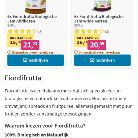
6x
Fiordifrutta Biologische
6x
Fiordifrutta Biologische
Jam Abrikozen
Jam Wilde Kersen
250 gr
250 gr
3
3
ADVIESPRIJS
ADVIESPRIJS
25
25
14
21
14
20
,
23
,
09
,
,
Binnenkort weer leverbaar
Binnenkort weer leverbaar
Inschrijven
Inschrijven
Fiordifrutta
Fiordifrutta is een Italiaans merk dat zich specialiseert in
biologische en natuurlijke fruitconserven. Hun assortiment
omvat jam, spreads en fruitpuree, allemaal gemaakt met puur
fruit en zonder kunstmatige toevoegingen.
Waarom kiezen voor Fiordifrutta?
100% Biologisch en Natuurlijk