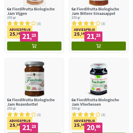
6x
Fiordifrutta Biologische
6x
Fiordifrutta Biologische
Jam Vijgen
Jam Bittere Sinaasappel
250 gr
250 gr
3
3
ADVIESPRIJS
ADVIESPRIJS
25
25
14
21
14
21
,
23
,
23
,
,
6x
Fiordifrutta Biologische
6x
Fiordifrutta Biologische
Jam Rozenbottel
Jam Vlierbessen
250 gr
250 gr
3
3
ADVIESPRIJS
ADVIESPRIJS
25
25
14
21
14
20
,
23
,
66
,
,