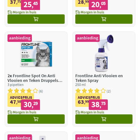
37
28
75
25
99
20
,
45
,
05
,
,
Morgen in huis
Morgen in huis
aanbieding
aanbieding
2x
Frontline Spot On Anti
Frontline Anti Vlooien en
Vlooien en Teken Druppels
Teken Spray
Kat vanaf 1 kg
3 pipetten
250 ml
6
2
ADVIESPRIJS
ADVIESPRIJS
47
63
50
30
99
38
,
29
,
75
,
,
Morgen in huis
Morgen in huis
aanbieding
aanbieding