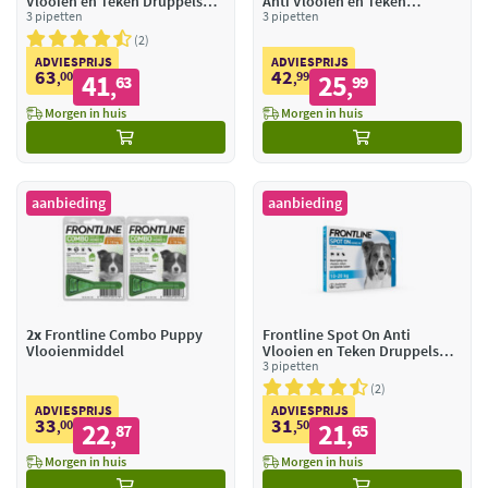
Vlooien en Teken Druppels
Anti Vlooien en Teken
Hond M 10 - 20 kg
3 pipetten
Druppels Hond M
3 pipetten
2
ADVIESPRIJS
ADVIESPRIJS
63
42
00
41
99
25
,
63
,
99
,
,
Morgen in huis
Morgen in huis
aanbieding
aanbieding
2x
Frontline Combo Puppy
Frontline Spot On Anti
Vlooienmiddel
Vlooien en Teken Druppels
Hond M 10 - 20 kg
3 pipetten
2
ADVIESPRIJS
ADVIESPRIJS
33
31
00
22
50
21
,
87
,
65
,
,
Morgen in huis
Morgen in huis