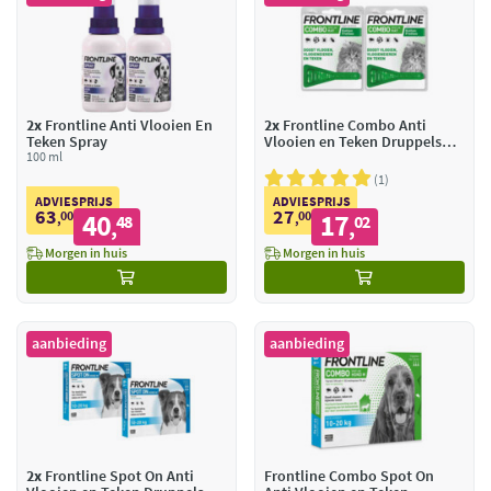
2x
Frontline Anti Vlooien En
2x
Frontline Combo Anti
Teken Spray
Vlooien en Teken Druppels
100 ml
Kat vanaf 1 kg
1
ADVIESPRIJS
ADVIESPRIJS
63
27
00
40
00
17
,
48
,
02
,
,
Morgen in huis
Morgen in huis
aanbieding
aanbieding
2x
Frontline Spot On Anti
Frontline Combo Spot On