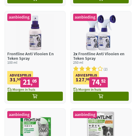
aanbieding
aanbieding
Frontline Anti Vlooien En
2x
Frontline Anti Vlooien en
Teken Spray
Teken Spray
100 ml
250 ml
2
ADVIESPRIJS
ADVIESPRIJS
31
127
50
21
98
74
,
05
,
52
,
,
Morgen in huis
Morgen in huis
aanbieding
aanbieding