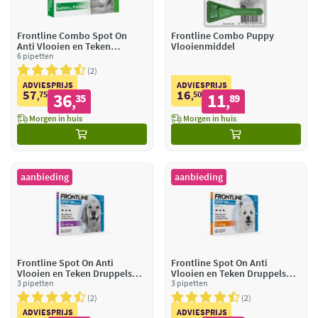
Frontline Combo Spot On
Frontline Combo Puppy
Anti Vlooien en Teken
Vlooienmiddel
Druppels Kat vanaf 1 kg
6 pipetten
2
ADVIESPRIJS
ADVIESPRIJS
57
16
75
36
50
11
,
35
,
89
,
,
Morgen in huis
Morgen in huis
aanbieding
aanbieding
Frontline Spot On Anti
Frontline Spot On Anti
Vlooien en Teken Druppels
Vlooien en Teken Druppels
Hond L 20 - 40 kg
3 pipetten
Hond S 2 tot 10 kg
3 pipetten
2
2
ADVIESPRIJS
ADVIESPRIJS