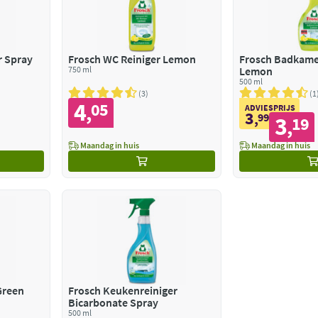
r Spray
Frosch WC Reiniger Lemon
Frosch Badkame
750 ml
Lemon
500 ml
3
1
4
05
,
ADVIESPRIJS
3
,
99
3
19
,
Maandag in huis
Maandag in huis
Green
Frosch Keukenreiniger
Bicarbonate Spray
500 ml