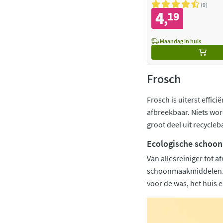
9
4
19
,
Maandag in huis
Frosch
Frosch is uiterst effic
afbreekbaar. Niets wor
groot deel uit recycleb
Ecologische schoo
Van allesreiniger tot a
schoonmaakmiddelen. Ec
voor de was, het huis e