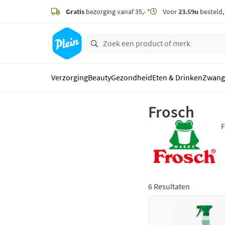
naar
hoofdinhoud
Gratis
bezorging vanaf 35,- *
Voor
23.59u
besteld
zoeken
Verzorging
Beauty
Gezondheid
Eten & Drinken
Zwang
Frosch
F
e
s
6 Resultaten