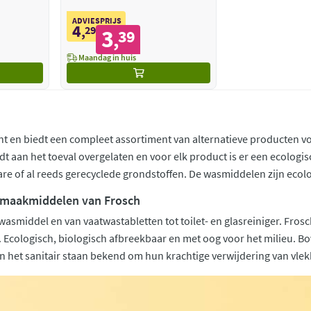
ADVIESPRIJS
4
,
29
3
39
,
Maandag in huis
iënt en biedt een compleet assortiment van alternatieve producten v
dt aan het toeval overgelaten en voor elk product is er een ecolog
are of al reeds gerecyclede grondstoffen. De wasmiddelen zijn ecolog
nmaakmiddelen van Frosch
fwasmiddel en van vaatwastabletten tot toilet- en glasreiniger. Fro
ologisch, biologisch afbreekbaar en met oog voor het milieu. Bove
n het sanitair staan bekend om hun krachtige verwijdering van vlekke