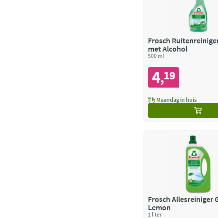
Frosch Ruitenreinige
met Alcohol
500 ml
4
19
,
Maandag in huis
Frosch Allesreiniger 
Lemon
1 liter