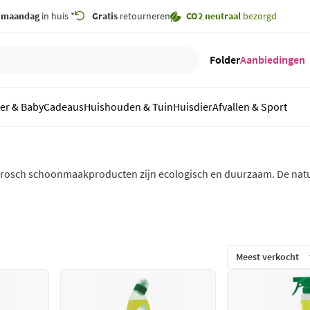
,
maandag
in huis *
Gratis
retourneren
CO2 neutraal
bezorgd
Folder
Aanbiedingen
er & Baby
Cadeaus
Huishouden & Tuin
Huisdier
Afvallen & Sport
rosch schoonmaakproducten zijn ecologisch en duurzaam. De natuur
fficiënt en zorgen voor een schoon en fris huis. Ontdek de ecologi
choonmaakproducten van Frosch nu bij Plein.