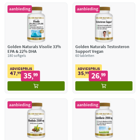
aanbieding
aanbieding
Golden Naturals Visolie 33%
Golden Naturals Testosteron
EPA & 22% DHA
Support Vegan
180 softgels
60 tabletten
ADVIESPRIJS
ADVIESPRIJS
47
35
99
35
99
26
,
99
,
99
,
,
aanbieding
aanbieding