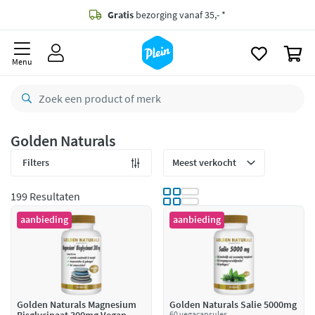
naar
oofdinhoud
Gratis
bezorging vanaf 35,- *
zoeken
0
Bestelling uiterlijk
zaterdag
in huis *
Menu
Gratis
retourneren
8,8/10
Goed
CO2 neutraal
bezorgd
Golden Naturals
Betaal met Klarna
Filters
199 Resultaten
aanbieding
aanbieding
Golden Naturals Magnesium
Golden Naturals Salie 5000mg
60 vegacapsules