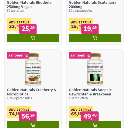
Golden Naturals Rhodiola
Golden Naturals Scutellaria
2500mg Vegan
2000mg
60 tabletten
60 vegacapsules
ADVIESPRIJS
ADVIESPRIJS
33
25
99
25
99
19
,
49
,
49
,
,
aanbieding
aanbieding
Golden Naturals Cranberry &
Golden Naturals Soepele
Microbiotica
Gewrichten & Kraakbeen
180 vegacapsules
180 tabletten
ADVIESPRIJS
ADVIESPRIJS
74
65
99
56
99
49
,
24
,
49
,
,