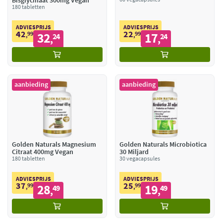
Bisglycinaat 300mg Vegan
180 tabletten
ADVIESPRIJS
ADVIESPRIJS
42
22
99
32
99
17
,
24
,
24
,
,
aanbieding
aanbieding
Golden Naturals Magnesium
Golden Naturals Microbiotica
Citraat 400mg Vegan
30 Miljard
180 tabletten
30 vegacapsules
ADVIESPRIJS
ADVIESPRIJS
37
25
99
28
99
19
,
49
,
49
,
,