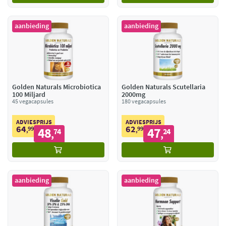
aanbieding
aanbieding
Golden Naturals Microbiotica
Golden Naturals Scutellaria
100 Miljard
2000mg
45 vegacapsules
180 vegacapsules
ADVIESPRIJS
ADVIESPRIJS
64
62
99
48
99
47
,
74
,
24
,
,
aanbieding
aanbieding