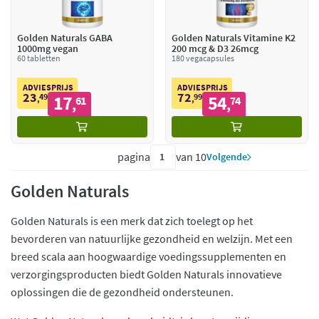
Golden Naturals GABA
Golden Naturals Vitamine K2
1000mg vegan
200 mcg & D3 26mcg
60 tabletten
180 vegacapsules
ADVIESPRIJS
ADVIESPRIJS
23
72
49
17
99
54
,
61
,
74
,
,
pagina
van 10
Volgende
Golden Naturals
Golden Naturals is een merk dat zich toelegt op het
bevorderen van natuurlijke gezondheid en welzijn. Met een
breed scala aan hoogwaardige voedingssupplementen en
verzorgingsproducten biedt Golden Naturals innovatieve
oplossingen die de gezondheid ondersteunen.