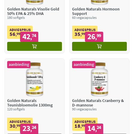
Golden Naturals Visolie Gold
Golden Naturals Hormoon
50% EPA & 25% DHA
Support
180 softgels
60 vegacapsules
ADVIESPRIJS
ADVIESPRIJS
56
35
99
42
99
26
,
74
,
99
,
,
aanbieding
aanbieding
Golden Naturals
Golden Naturals Cranberry &
Teunisbloemolie 1300mg
D-mannose
120 softgels
90 vegacapsules
ADVIESPRIJS
ADVIESPRIJS
30
18
99
23
99
14
,
24
,
24
,
,