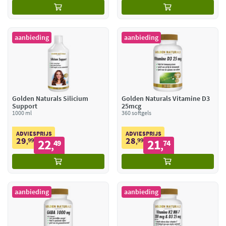
aanbieding
aanbieding
Golden Naturals Silicium
Golden Naturals Vitamine D3
Support
25mcg
1000 ml
360 softgels
ADVIESPRIJS
ADVIESPRIJS
29
28
99
22
99
21
,
49
,
74
,
,
aanbieding
aanbieding