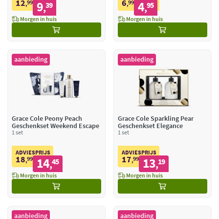
12
6
99
9
99
4
,
39
,
95
,
,
Morgen in huis
Morgen in huis
aanbieding
aanbieding
Grace Cole Peony Peach
Grace Cole Sparkling Pear
Geschenkset Weekend Escape
Geschenkset Elegance
1 set
1 set
ADVIESPRIJS
ADVIESPRIJS
18
17
99
14
99
13
,
45
,
19
,
,
Morgen in huis
Morgen in huis
aanbieding
aanbieding