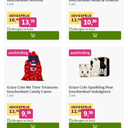
Geschenkset Homme
Geschenkset Relax & Unwind
1 set
1 set
ADVIESPRIJS
ADVIESPRIJS
16
12
99
13
99
10
,
79
,
89
,
,
Morgen in huis
Morgen in huis
aanbieding
aanbieding
Grace Cole Me Time Treasures
Grace Cole Sparkling Pear
Geschenkset Candy Canes
Geschenkset Indulgence
1 set
1 set
ADVIESPRIJS
ADVIESPRIJS
12
12
99
9
99
9
,
39
,
39
,
,
Morgen in huis
Morgen in huis