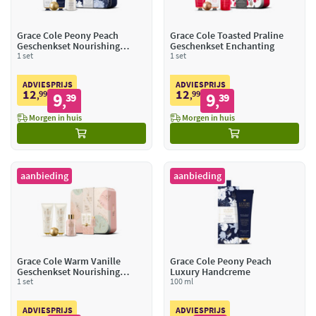
Grace Cole Peony Peach
Grace Cole Toasted Praline
Geschenkset Nourishing
Geschenkset Enchanting
Delights
1 set
1 set
ADVIESPRIJS
ADVIESPRIJS
12
12
99
9
99
9
,
39
,
39
,
,
Morgen in huis
Morgen in huis
aanbieding
aanbieding
Grace Cole Warm Vanille
Grace Cole Peony Peach
Geschenkset Nourishing
Luxury Handcreme
Delights
1 set
100 ml
ADVIESPRIJS
ADVIESPRIJS