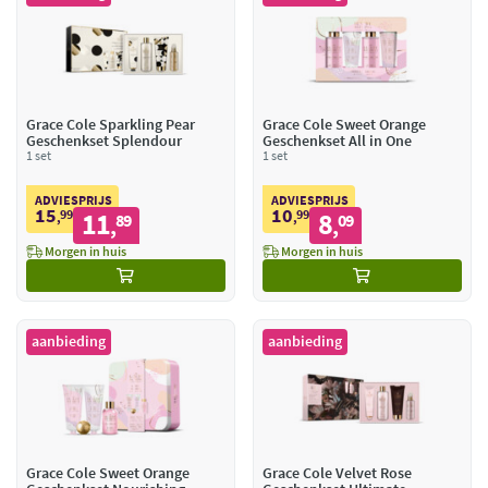
Grace Cole Sparkling Pear
Grace Cole Sweet Orange
Geschenkset Splendour
Geschenkset All in One
1 set
1 set
ADVIESPRIJS
ADVIESPRIJS
15
10
99
11
99
8
,
89
,
09
,
,
Morgen in huis
Morgen in huis
aanbieding
aanbieding
Grace Cole Sweet Orange
Grace Cole Velvet Rose