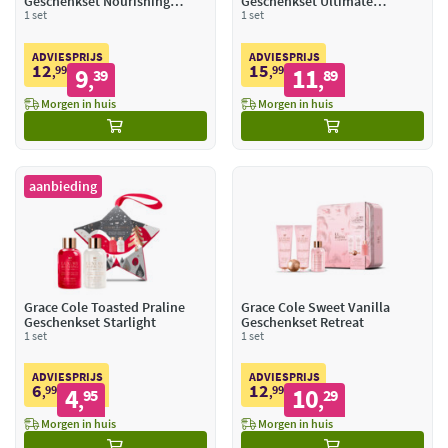
Geschenkset Nourishing
Geschenkset Ultimate
Delights
1 set
Indulgence
1 set
ADVIESPRIJS
ADVIESPRIJS
12
15
99
9
99
11
,
39
,
89
,
,
Morgen in huis
Morgen in huis
aanbieding
Grace Cole Toasted Praline
Grace Cole Sweet Vanilla
Geschenkset Starlight
Geschenkset Retreat
1 set
1 set
ADVIESPRIJS
ADVIESPRIJS
6
12
99
4
99
10
,
95
,
29
,
,
Morgen in huis
Morgen in huis