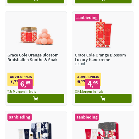
aanbieding
Grace Cole Orange Blossom
Grace Cole Orange Blossom
Bruisballen Soothe & Soak
Luxury Handcreme
100 ml
ADVIESPRIJS
ADVIESPRIJS
7
6
99
6
99
4
,
85
,
95
,
,
Morgen in huis
Morgen in huis
aanbieding
aanbieding