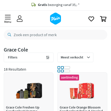
naar
oofdinhoud
Gratis
bezorging vanaf 35,- *
zoeken
0
Voor
23.59u
besteld,
morgen
in huis *
Menu
Gratis
retourneren
8,8/10
Goed
CO2 neutraal
bezorgd
Grace Cole
Betaal met Klarna
Filters
18 Resultaten
aanbieding
Grace Cole Freshen Up
Grace Cole Orange Blossom