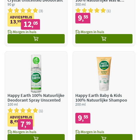
Crystal Unscented Deodorant
100% Natuurlijke Was &
90 gr
Badgel
300 ml
3
1
9
55
,
ADVIESPRIJS
13
99
12
,
05
,
Morgen in huis
Morgen in huis
Happy Earth 100% Natuurlijke
Happy Earth Baby & Kids
Deodorant Spray Unscented
100% Natuurlijke Shampoo
100 ml
200 ml
1
9
55
,
ADVIESPRIJS
8
49
7
,
99
,
Morgen in huis
Morgen in huis