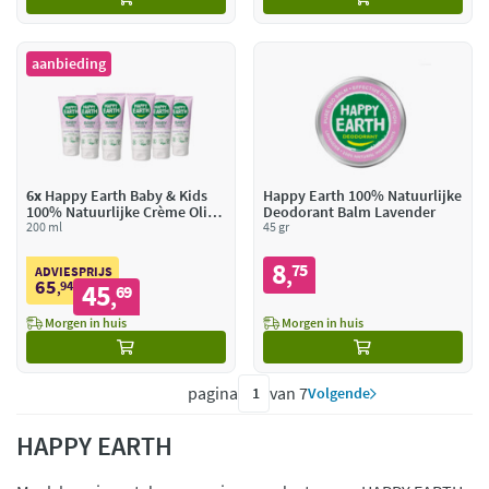
aanbieding
6x
Happy Earth Baby & Kids
Happy Earth 100% Natuurlijke
100% Natuurlijke Crème Olie
Deodorant Balm Lavender
Wasgel
200 ml
45 gr
8
75
,
ADVIESPRIJS
65
94
45
,
69
,
Morgen in huis
Morgen in huis
pagina
van 7
Volgende
HAPPY EARTH