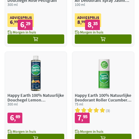
Douchegel Rose Petitgrain
Air Deodorant Spray Jasmine
300 ml
Ho Wood
100 ml
ADVIESPRIJS
ADVIESPRIJS
6
8
99
6
99
8
,
29
,
35
,
,
Morgen in huis
Morgen in huis
Happy Earth 100% Natuurlijke
Happy Earth 100% Natuurlijke
Douchegel Lemon
Deodorant Roller Cucumber
Sandalwood
300 ml
Matcha
75 ml
3
6
7
69
95
,
,
Morgen in huis
Morgen in huis