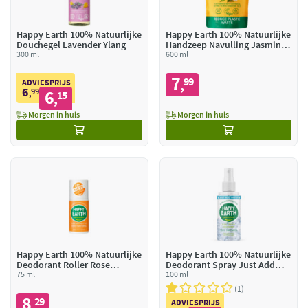
Happy Earth 100% Natuurlijke
Happy Earth 100% Natuurlijke
Douchegel Lavender Ylang
Handzeep Navulling Jasmine
300 ml
Ho Wood
600 ml
7
99
,
ADVIESPRIJS
6
99
6
,
15
,
Morgen in huis
Morgen in huis
Happy Earth 100% Natuurlijke
Happy Earth 100% Natuurlijke
Deodorant Roller Rose
Deodorant Spray Just Add
Petitgrain
75 ml
Water
100 ml
1
8
29
,
ADVIESPRIJS