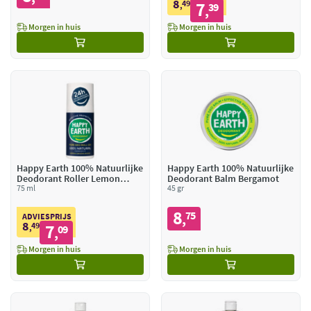
8
49
7
,
39
,
Morgen in huis
Morgen in huis
Happy Earth 100% Natuurlijke
Happy Earth 100% Natuurlijke
Deodorant Roller Lemon
Deodorant Balm Bergamot
Sandelwood
75 ml
45 gr
8
75
,
ADVIESPRIJS
8
49
7
,
09
,
Morgen in huis
Morgen in huis