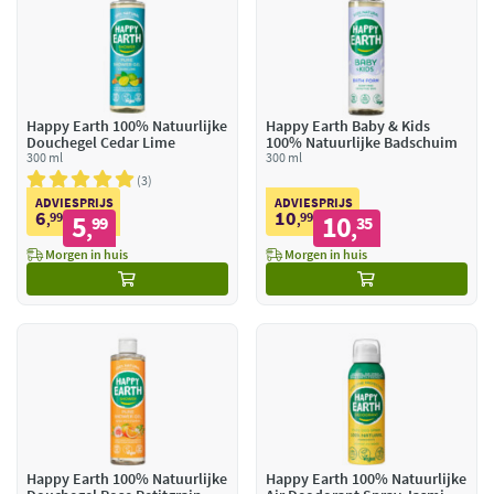
Happy Earth 100% Natuurlijke
Happy Earth Baby & Kids
Douchegel Cedar Lime
100% Natuurlijke Badschuim
300 ml
300 ml
3
ADVIESPRIJS
ADVIESPRIJS
6
10
99
5
99
10
,
99
,
35
,
,
Morgen in huis
Morgen in huis
Happy Earth 100% Natuurlijke
Happy Earth 100% Natuurlijke