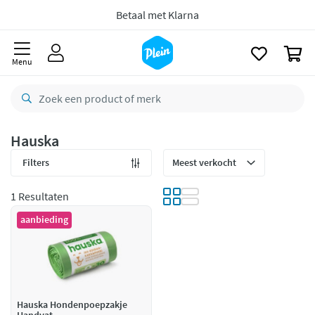
Gratis
retourneren
naar
oofdinhoud
zoeken
8,8/10
Goed
0
CO2 neutraal
bezorgd
Menu
Betaal met Klarna
Hauska
Filters
1 Resultaten
aanbieding
Hauska Hondenpoepzakje