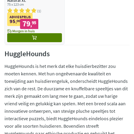
Natural XL
75 x 123 cm
1
ADVIESPRIJS
95
00
79
,
95
,
Morgen in huis
HuggleHounds
HuggleHounds is het merk dat elke huisdierbezitter zou
moeten kennen. Met hun ongeëvenaarde kwaliteit en
toewijding aan huisdierengeluk, onderscheidt HuggleHounds
zich van de rest. De duurzame en knuffelbare speeltjes van dit
merk zijn gemaakt om lang mee te gaan, zodat uw harige
vriend veilig en gelukkig kan spelen. Met een breed scala aan
innovatieve ontwerpen, van stevige pluche speeltjes tot
interactieve puzzels, biedt HuggleHounds eindeloos plezier
voor alle soorten huisdieren. Bovendien streeft
HuggleHounds naar ethische productie en gebruikt het