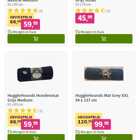
Natural Medium
Grijs Small
61 x 93 cm
53 x 79 cm
1
1
45
99
,
ADVIESPRIJS
66
00
59
,
95
,
Morgen in huis
Morgen in huis
HuggleHounds Hondenmat
HuggleHounds Mat Grey XXL
Grijs Medium
94 x 137 cm
61 x 93 cm
1
ADVIESPRIJS
ADVIESPRIJS
66
120
00
59
95
99
,
95
,
95
,
,
Morgen in huis
Morgen in huis