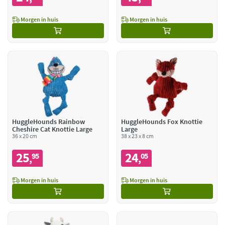
Morgen in huis
Morgen in huis
HuggleHounds Rainbow
HuggleHounds Fox Knottie
Cheshire Cat Knottie Large
Large
36 x 20 cm
38 x 23 x 8 cm
25
24
95
05
,
,
Morgen in huis
Morgen in huis