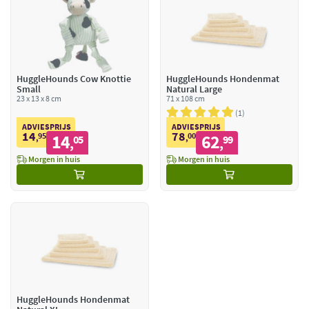
HuggleHounds Cow Knottie
HuggleHounds Hondenmat
Small
Natural Large
23 x 13 x 8 cm
71 x 108 cm
1
ADVIESPRIJS
ADVIESPRIJS
14
78
95
14
00
62
,
05
,
99
,
,
Morgen in huis
Morgen in huis
HuggleHounds Hondenmat