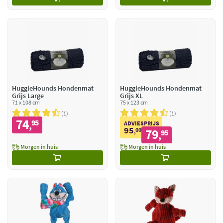
HuggleHounds Hondenmat
HuggleHounds Hondenmat
Grijs Large
Grijs XL
71 x 108 cm
75 x 123 cm
1
1
74
95
,
ADVIESPRIJS
95
00
79
,
95
,
Morgen in huis
Morgen in huis