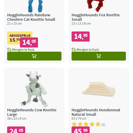
HuggleHounds Rainbow
HuggleHounds Fox Knottie
Cheshire Cat Knottie Small
Small
21 x 15 cm
23 x 13 x 8 cm
14
95
,
ADVIESPRIJS
15
95
14
,
05
,
Morgen in huis
Morgen in huis
HuggleHounds Cow Knottie
HuggleHounds Hondenmat
Large
Natural Small
38 x 23 x 8 cm
53 x 79 cm
1
24
45
05
99
,
,