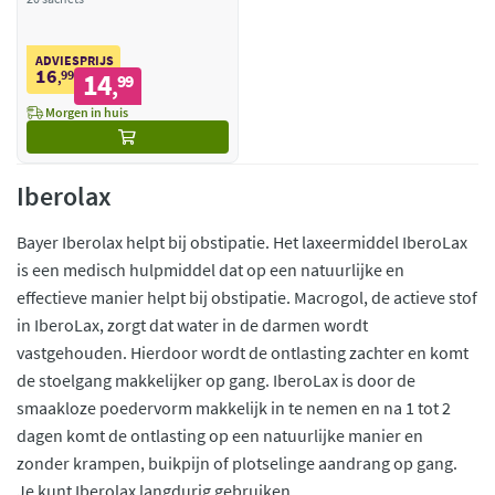
ADVIESPRIJS
16
99
14
,
99
,
Morgen in huis
Iberolax
Bayer Iberolax helpt bij obstipatie. Het laxeermiddel IberoLax
is een medisch hulpmiddel dat op een natuurlijke en
effectieve manier helpt bij obstipatie. Macrogol, de actieve stof
in IberoLax, zorgt dat water in de darmen wordt
vastgehouden. Hierdoor wordt de ontlasting zachter en komt
de stoelgang makkelijker op gang. IberoLax is door de
smaakloze poedervorm makkelijk in te nemen en na 1 tot 2
dagen komt de ontlasting op een natuurlijke manier en
zonder krampen, buikpijn of plotselinge aandrang op gang.
Je kunt Iberolax langdurig gebruiken.