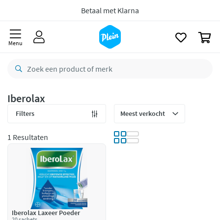
naar
8,8/10
Goed
oofdinhoud
zoeken
CO2 neutraal
bezorgd
0
Menu
Betaal met Klarna
Iberolax
Filters
1 Resultaten
Iberolax Laxeer Poeder
20 sachets